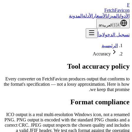
F
Fetch
Favicon
الأدوات
الميزات
الأسعار
الأدلة
المدونة
🇸🇦
العربية
ar
تسجيل الدخول
ابدأ
الرئيسية
Accuracy
Tool accuracy policy
Every converter on FetchFavicon produces output that conforms to
the format's specification — not a lossy approximation. Here is how
we keep that promise.
Format compliance
ICO output is a real multi-resolution Windows icon, not a renamed
PNG. PNG output is encoded with the standard PNG chunks and a
correct CRC. JPEG output respects the chosen quality and includes
a valid JFIF header. We test each format against the operating