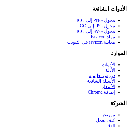
الأدوات الشائعة
محول PNG إلى ICO
محول JPG إلى ICO
محول SVG إلى ICO
مولد Favicon
معاينة favicon في التبويب
الموارد
الأدوات
الأدلة
دروس تعليمية
الأسئلة الشائعة
الأسعار
إضافة Chrome
الشركة
من نحن
كيف يعمل
الدقة