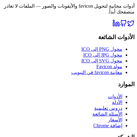
أدوات مجانية لتحويل favicon والأيقونات والصور — الملفات لا تغادر
متصفحك أبداً.
الأدوات الشائعة
محول PNG إلى ICO
محول JPG إلى ICO
محول SVG إلى ICO
مولد Favicon
معاينة favicon في التبويب
الموارد
الأدوات
الأدلة
دروس تعليمية
الأسئلة الشائعة
الأسعار
إضافة Chrome