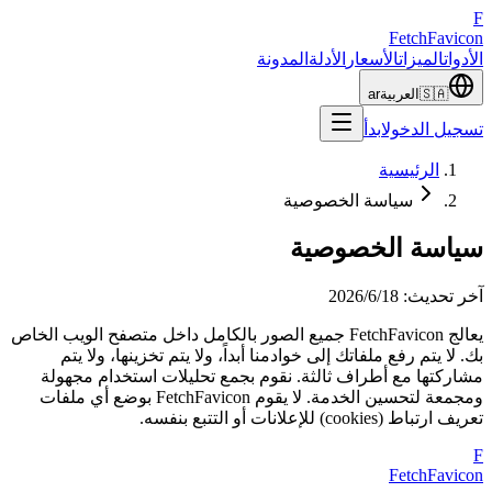
F
Fetch
Favicon
الأدوات
الميزات
الأسعار
الأدلة
المدونة
🇸🇦
العربية
ar
تسجيل الدخول
ابدأ
الرئيسية
سياسة الخصوصية
سياسة الخصوصية
آخر تحديث
:
18‏/6‏/2026
يعالج FetchFavicon جميع الصور بالكامل داخل متصفح الويب الخاص
بك. لا يتم رفع ملفاتك إلى خوادمنا أبداً، ولا يتم تخزينها، ولا يتم
مشاركتها مع أطراف ثالثة. نقوم بجمع تحليلات استخدام مجهولة
ومجمعة لتحسين الخدمة. لا يقوم FetchFavicon بوضع أي ملفات
تعريف ارتباط (cookies) للإعلانات أو التتبع بنفسه.
F
FetchFavicon