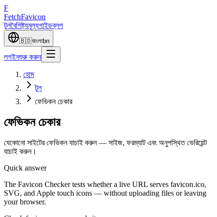
F
Fetch
Favicon
টুল
বৈশিষ্ট্য
মূল্য
গাইড
ব্লগ
🇧🇩
বাংলা
bn
লগইন
শুরু করুন
হোম
টুল
ফেভিকন চেকার
ফেভিকন চেকার
যেকোনো সাইটের ফেভিকন যাচাই করুন — সাইজ, ফরম্যাট এবং অনুপস্থিত ভেরিয়েন্ট
যাচাই করুন।
Quick answer
The Favicon Checker tests whether a live URL serves favicon.ico,
SVG, and Apple touch icons — without uploading files or leaving
your browser.