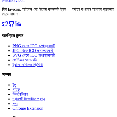
FetchFavicon
ফ্রি favicon, আইকন এবং ইমেজ কনভার্সন টুলস — ফাইল কখনোই আপনার ব্রাউজার
ছেড়ে যায় না।
জনপ্রিয় টুলস
PNG থেকে ICO রূপান্তরকারী
JPG থেকে ICO রূপান্তরকারী
SVG থেকে ICO রূপান্তরকারী
ফেভিকন জেনারেটর
ট্যাবে ফেভিকন প্রিভিউ
সম্পদ
টুল
গাইড
টিউটোরিয়াল
প্রায়শই জিজ্ঞাসিত প্রশ্ন
মূল্য
Chrome Extension