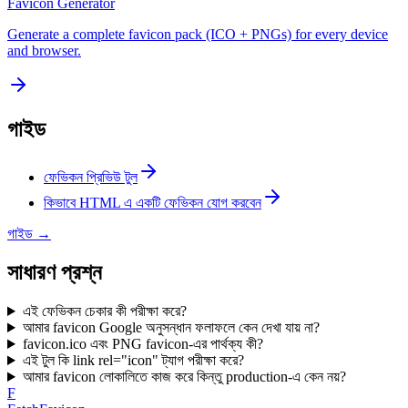
Favicon Generator
Generate a complete favicon pack (ICO + PNGs) for every device
and browser.
গাইড
ফেভিকন প্রিভিউ টুল
কিভাবে HTML এ একটি ফেভিকন যোগ করবেন
গাইড
→
সাধারণ প্রশ্ন
এই ফেভিকন চেকার কী পরীক্ষা করে?
আমার favicon Google অনুসন্ধান ফলাফলে কেন দেখা যায় না?
favicon.ico এবং PNG favicon-এর পার্থক্য কী?
এই টুল কি link rel="icon" ট্যাগ পরীক্ষা করে?
আমার favicon লোকালিতে কাজ করে কিন্তু production-এ কেন নয়?
F