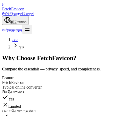
F
Fetch
Favicon
টুল
বৈশিষ্ট্য
মূল্য
গাইড
ব্লগ
🇧🇩
বাংলা
bn
লগইন
শুরু করুন
হোম
মূল্য
Why Choose FetchFavicon?
Compare the essentials — privacy, speed, and completeness.
Feature
FetchFavicon
Typical online converter
সীমাহীন রূপান্তর
Yes
Limited
কোন সাইন আপ প্রয়োজন