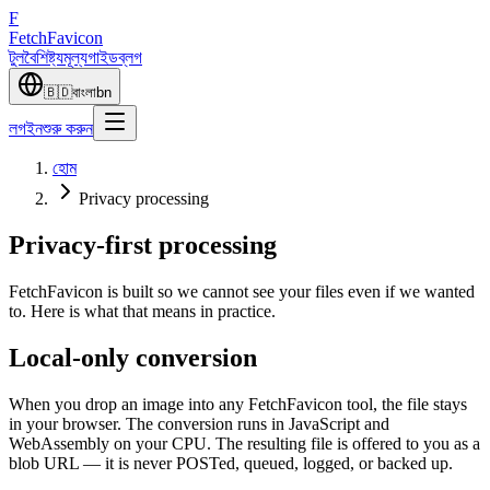
F
Fetch
Favicon
টুল
বৈশিষ্ট্য
মূল্য
গাইড
ব্লগ
🇧🇩
বাংলা
bn
লগইন
শুরু করুন
হোম
Privacy processing
Privacy-first processing
FetchFavicon is built so we cannot see your files even if we wanted
to. Here is what that means in practice.
Local-only conversion
When you drop an image into any FetchFavicon tool, the file stays
in your browser. The conversion runs in JavaScript and
WebAssembly on your CPU. The resulting file is offered to you as a
blob URL — it is never POSTed, queued, logged, or backed up.