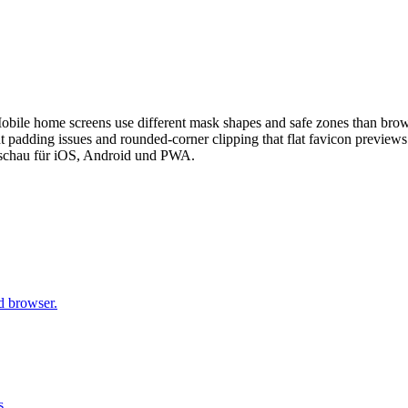
bile home screens use different mask shapes and safe zones than brow
ht padding issues and rounded-corner clipping that flat favicon preview
rschau für iOS, Android und PWA.
d browser.
s.