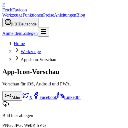
F
Fetch
Favicon
Werkzeuge
Funktionen
Preise
Anleitungen
Blog
🇩🇪
Deutsch
de
Anmelden
Loslegen
Home
Werkzeuge
App-Icon-Vorschau
App-Icon-Vorschau
Vorschau für iOS, Android und PWA.
X
Facebook
LinkedIn
Aktie
Bild hier ablegen
PNG, JPG, WebP, SVG