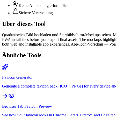
Keine Anmeldung erforderlich
Sichere Verarbeitung
Über dieses Tool
Quadratisches Bild hochladen und Startbildschirm-Mockups sehen. Mo
PWA install tiles before you export final assets. The mockups highlig
both web and installable app experiences. App-Icon-Vorschau — Vo
Ähnliche Tools
Favicon Generator
Generate a complete favicon pack (ICO + PNGs) for every device an
Browser Tab Favicon Preview
See how your favicon looks in Chrome, Safari, Firefox, and Edge tab