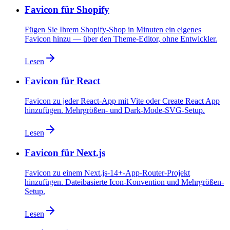
Favicon für Shopify
Fügen Sie Ihrem Shopify-Shop in Minuten ein eigenes
Favicon hinzu — über den Theme-Editor, ohne Entwickler.
Lesen
Favicon für React
Favicon zu jeder React-App mit Vite oder Create React App
hinzufügen. Mehrgrößen- und Dark-Mode-SVG-Setup.
Lesen
Favicon für Next.js
Favicon zu einem Next.js-14+-App-Router-Projekt
hinzufügen. Dateibasierte Icon-Konvention und Mehrgrößen-
Setup.
Lesen