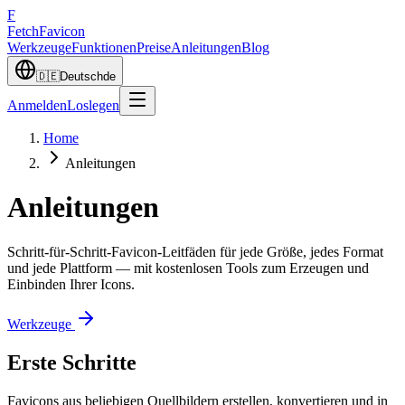
F
Fetch
Favicon
Werkzeuge
Funktionen
Preise
Anleitungen
Blog
🇩🇪
Deutsch
de
Anmelden
Loslegen
Home
Anleitungen
Anleitungen
Schritt-für-Schritt-Favicon-Leitfäden für jede Größe, jedes Format
und jede Plattform — mit kostenlosen Tools zum Erzeugen und
Einbinden Ihrer Icons.
Werkzeuge
Erste Schritte
Favicons aus beliebigen Quellbildern erstellen, konvertieren und in