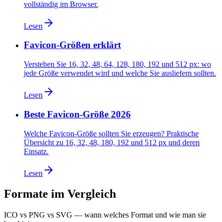
vollständig im Browser.
Lesen
Favicon-Größen erklärt
Verstehen Sie 16, 32, 48, 64, 128, 180, 192 und 512 px: wo
jede Größe verwendet wird und welche Sie ausliefern sollten.
Lesen
Beste Favicon-Größe 2026
Welche Favicon-Größe sollten Sie erzeugen? Praktische
Übersicht zu 16, 32, 48, 180, 192 und 512 px und deren
Einsatz.
Lesen
Formate im Vergleich
ICO vs PNG vs SVG — wann welches Format und wie man sie