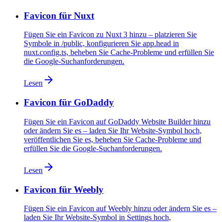
Favicon für Nuxt
Fügen Sie ein Favicon zu Nuxt 3 hinzu – platzieren Sie
Symbole in /public, konfigurieren Sie app.head in
nuxt.config.ts, beheben Sie Cache-Probleme und erfüllen Sie
die Google-Suchanforderungen.
Lesen
Favicon für GoDaddy
Fügen Sie ein Favicon auf GoDaddy Website Builder hinzu
oder ändern Sie es – laden Sie Ihr Website-Symbol hoch,
veröffentlichen Sie es, beheben Sie Cache-Probleme und
erfüllen Sie die Google-Suchanforderungen.
Lesen
Favicon für Weebly
Fügen Sie ein Favicon auf Weebly hinzu oder ändern Sie es –
laden Sie Ihr Website-Symbol in Settings hoch,