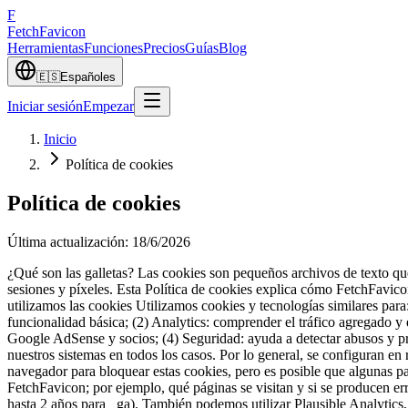
F
Fetch
Favicon
Herramientas
Funciones
Precios
Guías
Blog
🇪🇸
Español
es
Iniciar sesión
Empezar
Inicio
Política de cookies
Política de cookies
Última actualización
:
18/6/2026
¿Qué son las galletas? Las cookies son pequeños archivos de texto qu
sesiones y píxeles. Esta Política de cookies explica cómo FetchFavico
utilizamos las cookies Utilizamos cookies y tecnologías similares para: 
funcionalidad básica; (2) Analytics: comprender el tráfico agregado y 
Google AdSense y socios; (4) Seguridad: ayuda a detectar abusos y pro
nuestros sistemas en todos los casos. Por lo general, se configuran en
navegador para bloquear estas cookies, pero es posible que algunas pa
FetchFavicon; por ejemplo, qué páginas se visitan y si se producen e
hasta 2 años para _ga). También podemos utilizar Plausible Analytics,