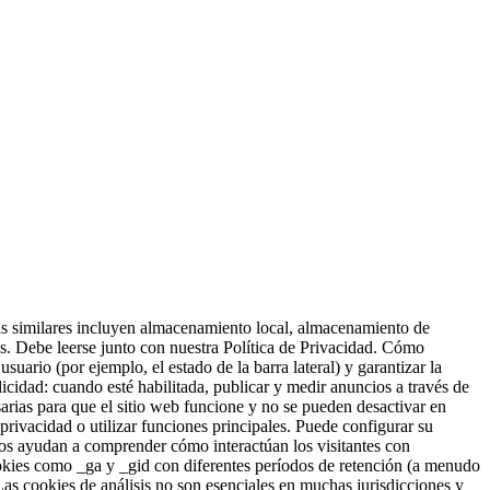
ías similares incluyen almacenamiento local, almacenamiento de
as. Debe leerse junto con nuestra Política de Privacidad. Cómo
suario (por ejemplo, el estado de la barra lateral) y garantizar la
icidad: cuando esté habilitada, publicar y medir anuncios a través de
arias para que el sitio web funcione y no se pueden desactivar en
privacidad o utilizar funciones principales. Puede configurar su
 nos ayudan a comprender cómo interactúan los visitantes con
ookies como _ga y _gid con diferentes períodos de retención (a menudo
Las cookies de análisis no son esenciales en muchas jurisdicciones y