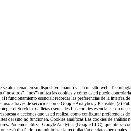
e se almacenan en su dispositivo cuando visita un sitio web. Tecnolog
n ("nosotros", "nos") utiliza las cookies y cómo usted puede controlarl
(1) funcionamiento esencial: recordar las preferencias de la interfaz de u
el uso a través de servicios como Google Analytics y Plausible; (3) Publ
teger el Servicio. Galletas esenciales Las cookies esenciales son neces
 respuesta a acciones que usted realiza, como configurar preferencias de 
rtes del sitio no funcionen. Cookies analíticas Las cookies de análisis
rrores. Podemos utilizar Google Analytics (Google LLC), que utiliza c
 que está diseñado para minimizar la recopilación de datos personales. 