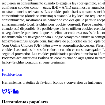
requieren su consentimiento cuando lo exige la ley (por ejemplo, en
configurar cookies como __gads, IDE y ANID para mostrar anuncios, lim
mostrar anuncios relevantes. Las cookies publicitarias no son esencial
consentimiento (donde se muestra) o cuando la ley local no requiere 
consentimiento, mostramos un banner de cookies que le permite aceptar
almacenamiento local: fetchfavicon_cookie_consent). Puede cambiar de
cuando esté disponible. Es posible que aún se utilicen cookies esenci
navegadores le permiten bloquear o eliminar cookies a través de la c
inhabilitación del navegador para Google Analytics o utilice la confi
https://adssettings.google.com. Iniciativa de publicidad en red: opte po
Your Online Choices (UE): https://www.youronlinechoices.eu. Plausible
cookies Las cookies de sesión caducan cuando cierra su navegador. La
según el proveedor. Las cookies publicitarias pueden durar hasta 13 m
Podemos actualizar esta Política de cookies cuando agregamos herramie
hello@fetchfavicon.com si tiene preguntas.
F
FetchFavicon
Herramientas gratuitas de favicon, iconos y conversión de imágenes 
Herramientas populares