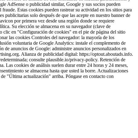
ogle AdSense o publicidad similar, Google y sus socios pueden
raude. Estas cookies pueden rastrear su actividad en los sitios para
es publicitarias solo después de que las acepte en nuestro banner de
Favicon por primera vez desde una región donde se requiere
olítica. Su elección se almacena en su navegador (clave de
clic en "Configuración de cookies" en el pie de página del sitio
onar las cookies Controles del navegador: la mayoría de los
lusión voluntaria de Google Analytics: instale el complemento de
ción de anuncios de Google: administre anuncios personalizados en
ising.org. Alianza de publicidad digital: https://optout.aboutads.info.
redeterminada; consulte plausible.io/privacy-policy. Retención de
. Las cookies de análisis suelen durar entre 24 horas y 24 meses,
nsentimiento se almacena hasta que usted la borre. Actualizaciones
a de "Última actualización" arriba. Póngase en contacto con