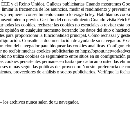
 el EEE y el Reino Unido). Galletas publicitarias Cuando mostramos Go
itar la frecuencia de los anuncios, medir el rendimiento y prevenir el f
es y requieren consentimiento cuando lo exige la ley. Habilitamos cooki
consentimiento previo. Gestión del consentimiento Cuando visita Fetch
 todas las cookies, rechazar las cookies no esenciales o revisar esta p
 opinión en cualquier momento borrando los datos del sitio o haciendo 
ales para proporcionar la funcionalidad principal. Cómo rechazar y gesti
onfiguración. Consulte la documentación de ayuda de su navegador. Exc
guración del navegador para bloquear las cookies analíticas. Configura
r no recibir muchas cookies publicitarias en https://optout.networkadvert
: no utiliza cookies de seguimiento entre sitios en su configuración p
s cookies persistentes permanecen hasta que caducan o usted las elimina
eses o más según las políticas del proveedor. Nuestra preferencia de co
ntas, proveedores de análisis o socios publicitarios. Verifique la fech
— los archivos nunca salen de tu navegador.