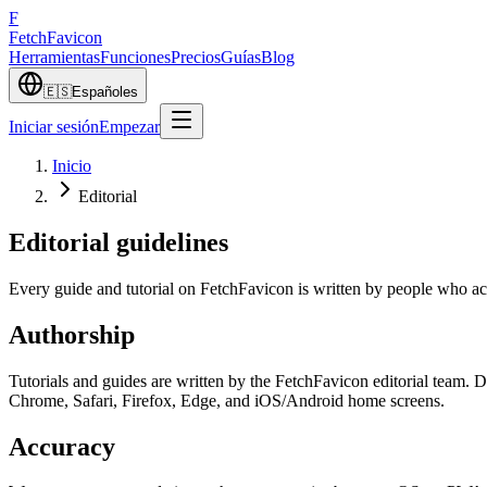
F
Fetch
Favicon
Herramientas
Funciones
Precios
Guías
Blog
🇪🇸
Español
es
Iniciar sesión
Empezar
Inicio
Editorial
Editorial guidelines
Every guide and tutorial on FetchFavicon is written by people who act
Authorship
Tutorials and guides are written by the FetchFavicon editorial team. 
Chrome, Safari, Firefox, Edge, and iOS/Android home screens.
Accuracy