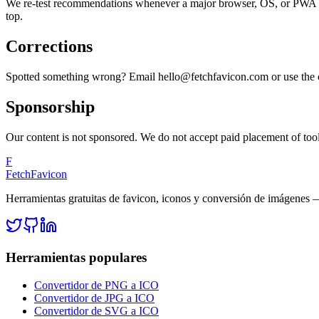
We re-test recommendations whenever a major browser, OS, or PWA spe
top.
Corrections
Spotted something wrong? Email hello@fetchfavicon.com or use the co
Sponsorship
Our content is not sponsored. We do not accept paid placement of tools,
F
FetchFavicon
Herramientas gratuitas de favicon, iconos y conversión de imágenes 
Herramientas populares
Convertidor de PNG a ICO
Convertidor de JPG a ICO
Convertidor de SVG a ICO