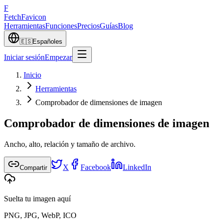
F
Fetch
Favicon
Herramientas
Funciones
Precios
Guías
Blog
🇪🇸
Español
es
Iniciar sesión
Empezar
Inicio
Herramientas
Comprobador de dimensiones de imagen
Comprobador de dimensiones de imagen
Ancho, alto, relación y tamaño de archivo.
X
Facebook
LinkedIn
Compartir
Suelta tu imagen aquí
PNG, JPG, WebP, ICO