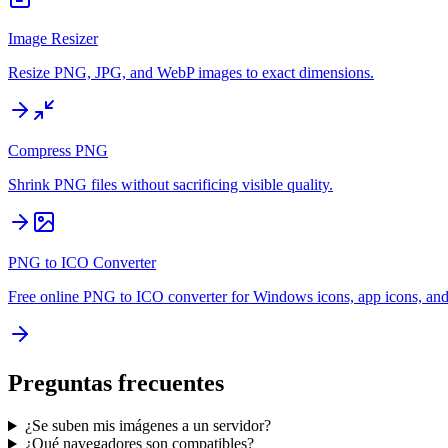
Image Resizer
Resize PNG, JPG, and WebP images to exact dimensions.
Compress PNG
Shrink PNG files without sacrificing visible quality.
PNG to ICO Converter
Free online PNG to ICO converter for Windows icons, app icons, and
Preguntas frecuentes
¿Se suben mis imágenes a un servidor?
¿Qué navegadores son compatibles?