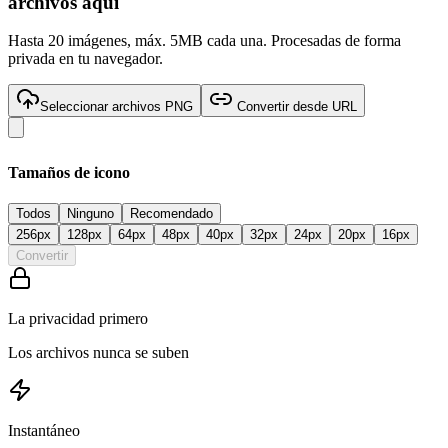
archivos aquí
Hasta 20 imágenes, máx. 5MB cada una. Procesadas de forma
privada en tu navegador.
Seleccionar archivos PNG
Convertir desde URL
Tamaños de icono
Todos
Ninguno
Recomendado
256
px
128
px
64
px
48
px
40
px
32
px
24
px
20
px
16
px
Convertir
La privacidad primero
Los archivos nunca se suben
Instantáneo