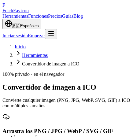
F
Fetch
Favicon
Herramientas
Funciones
Precios
Guías
Blog
🇪🇸
Español
es
Iniciar sesión
Empezar
Inicio
Herramientas
Convertidor de imagen a ICO
100% privado · en el navegador
Convertidor de imagen a ICO
Convierte cualquier imagen (PNG, JPG, WebP, SVG, GIF) a ICO
con múltiples tamaños.
Arrastra los
PNG / JPG / WebP / SVG / GIF