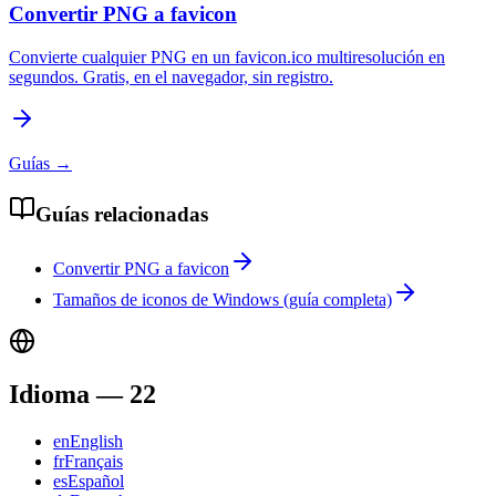
Convertir PNG a favicon
Convierte cualquier PNG en un favicon.ico multiresolución en
segundos. Gratis, en el navegador, sin registro.
Guías
→
Guías relacionadas
Convertir PNG a favicon
Tamaños de iconos de Windows (guía completa)
Idioma
—
22
en
English
fr
Français
es
Español