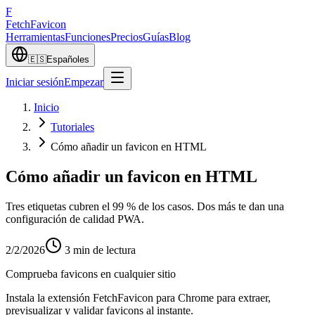
F
Fetch
Favicon
Herramientas
Funciones
Precios
Guías
Blog
🇪🇸
Español
es
Iniciar sesión
Empezar
Inicio
Tutoriales
Cómo añadir un favicon en HTML
Cómo añadir un favicon en HTML
Tres etiquetas cubren el 99 % de los casos. Dos más te dan una
configuración de calidad PWA.
2/2/2026
3
min de lectura
Comprueba favicons en cualquier sitio
Instala la extensión FetchFavicon para Chrome para extraer,
previsualizar y validar favicons al instante.