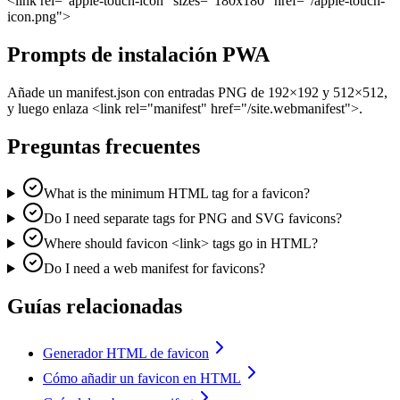
<link rel="apple-touch-icon" sizes="180x180" href="/apple-touch-
icon.png">
Prompts de instalación PWA
Añade un manifest.json con entradas PNG de 192×192 y 512×512,
y luego enlaza <link rel="manifest" href="/site.webmanifest">.
Preguntas frecuentes
What is the minimum HTML tag for a favicon?
Do I need separate tags for PNG and SVG favicons?
Where should favicon <link> tags go in HTML?
Do I need a web manifest for favicons?
Guías relacionadas
Generador HTML de favicon
Cómo añadir un favicon en HTML