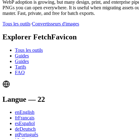
WebP adoption is growing, but many design, print, and enterprise p
PNGs you can open everywhere. It is useful when migrating assets out 
master. Fast, private, and free for batch exports.
Tous les outils
·
Convertisseurs d'images
Explorer FetchFavicon
Tous les outils
Guides
Guides
Tarifs
FAQ
Langue
—
22
en
English
fr
Français
es
Español
de
Deutsch
pt
Português