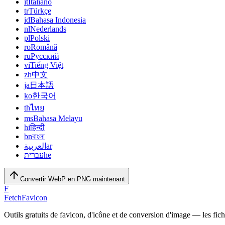
it
Italiano
tr
Türkçe
id
Bahasa Indonesia
nl
Nederlands
pl
Polski
ro
Română
ru
Русский
vi
Tiếng Việt
zh
中文
ja
日本語
ko
한국어
th
ไทย
ms
Bahasa Melayu
hi
हिन्दी
bn
বাংলা
العربية
ar
עברית
he
Convertir WebP en PNG maintenant
F
FetchFavicon
Outils gratuits de favicon, d'icône et de conversion d'image — les fich