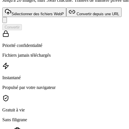
Jusqu'à 20 images, max 5MB chacune. Traitées de manière privée dans
Sélectionner des fichiers WebP
Convertir depuis une URL
Convertir
Priorité confidentialité
Fichiers jamais téléchargés
Instantané
Propulsé par votre navigateur
Gratuit à vie
Sans filigrane