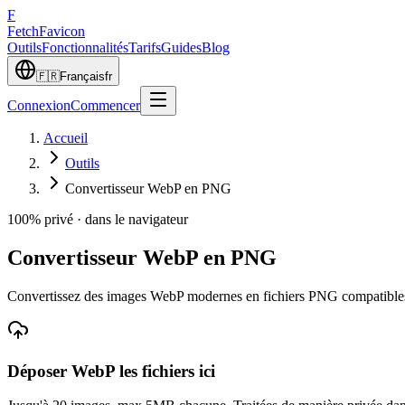
F
Fetch
Favicon
Outils
Fonctionnalités
Tarifs
Guides
Blog
🇫🇷
Français
fr
Connexion
Commencer
Accueil
Outils
Convertisseur WebP en PNG
100% privé · dans le navigateur
Convertisseur WebP en PNG
Convertissez des images WebP modernes en fichiers PNG compatibles
Déposer
WebP
les fichiers ici