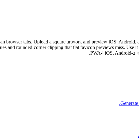
קאפים של מסך הבית. pload a square artwork and preview iOS, Android, and PWA install tiles
sues and rounded-corner clipping that flat favicon previews miss. Use 
Generate 