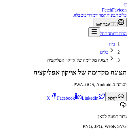
F
Fetch
Favicon
כלים
תכונות
תמחור
מדריכים
בלוג
🇮🇱
עברית
he
התחברות
התחל
בית
כלים
תצוגה מקדימה של אייקון אפליקציה
תצוגה מקדימה של אייקון אפליקציה
תצוגה ב-iOS, Android ו-PWA.
X
Facebook
LinkedIn
לַחֲלוֹק
גרור תמונה לכאן
PNG, JPG, WebP, SVG