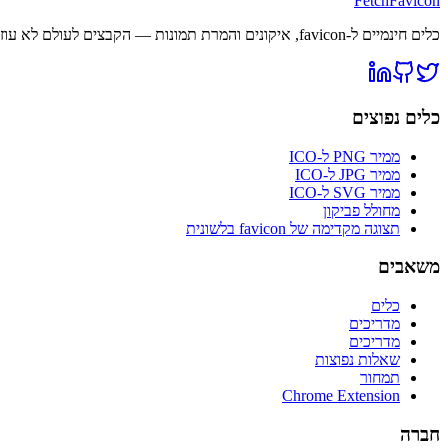
FetchFavicon
כלים חינמיים ל-favicon, איקונים והמרת תמונות — הקבצים לעולם לא עוזבים את הדפדפן שלך.
כלים נפוצים
ממיר PNG ל-ICO
ממיר JPG ל-ICO
ממיר SVG ל-ICO
מחולל פביקון
תצוגה מקדימה של favicon בלשונית
משאבים
כלים
מדריכים
מדריכים
שאלות נפוצות
תמחור
Chrome Extension
חברה