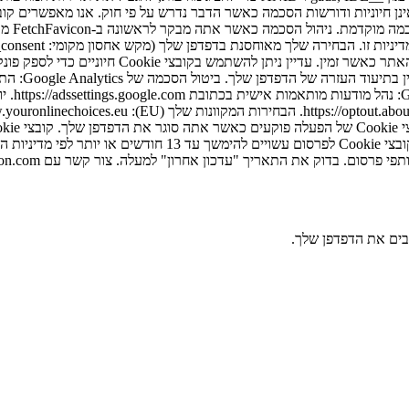
בהגדרות
של Analytics נמשכים בדרך כלל בין 24 שעות ל-24 חודשים, תלוי 
ק את התאריך "עדכון אחרון" למעלה. צור קשר עם hello@fetchfavicon.com עם שאלות.