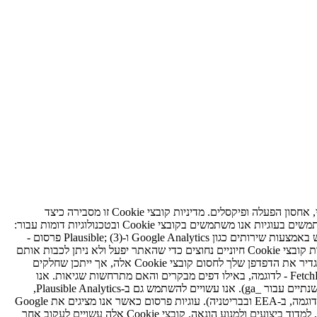
מהן עוגיות? קובצי Cookie הם קבצי טקסט קטנים המאוחסנים במכשיר שלך כאשר אתה מבקר באתר אינטרנט. טכנולוגיות דומות כוללות אחסון מקומי, אחסון הפעלה ופיקסלים. מדיניות קובצי Cookie זו מסבירה כיצד
FetchFavicon ("אנחנו", "אנחנו") משתמש בקובצי Cookie וכיצד אתה יכול לשלוט בהם. יש לקרוא אותו יחד עם מדיניות הפרטיות שלנו. כיצד אנו משתמשים בעוגיות אנו משתמשים בקובצי Cookie ובטכנולוגיות דומות עבור:
(1) פעולה חיונית - זכירת העדפות ממשק משתמש (לדוגמה, מצב סרגל צד) והבטחת פונקציונליות בסיסית; (2) Analytics - הבנת תנועה מצטברת ושימוש באמצעות שירותים כגון Google Analytics ו-Plausible; (3) פרסום -
כאשר מופעל, הצגת ומדידה של מודעות באמצעות Google AdSense ושותפים; (4) אבטחה - סיוע באיתור שימוש לרעה והגנה על השירות. עוגיות חיוניות קובצי Cookie חיוניים נחוצים כדי שהאתר יפעל ולא ניתן לכבות אותם
במערכות שלנו בכל המקרים. הם בדרך כלל מוגדרים בתגובה לפעולות שאתה נוקט, כגון הגדרת העדפות פרטיות או שימוש בתכונות ליבה. אתה יכול להגדיר את הדפדפן שלך לחסום קובצי Cookie אלה, אך ייתכן שחלקים
מסוימים באתר לא יפעלו. קובצי Cookie של Analytics קובצי Cookie של Analytics עוזרים לנו להבין כיצד מבקרים מקיימים אינטראקציה עם FetchFavicon - לדוגמה, באילו דפים מבקרים והאם מתרחשות שגיאות. אנו
עשויים להשתמש ב-Google Analytics (Google LLC), המשתמשת בקובצי Cookie כגון _ga ו-_gid עם תקופות שמירה משתנות (לעיתים קרובות עד שנתיים עבור _ga). אנו עשויים להשתמש גם ב-Plausible Analytics,
שנועד למזער איסוף נתונים אישיים. קובצי Cookie של Analytics אינם חיוניים בתחומי שיפוט רבים ומחייבים את הסכמתך כאשר החוק מחייב אותם (לדוגמה, ב-EEA ובבריטניה). עוגיות פרסום כאשר אנו מציגים את Google
AdSense או פרסום דומה, Google ושותפיה עשויים להגדיר קובצי Cookie כגון __gads, IDE ו-ANID כדי להציג מודעות, להגביל את תדירות המודעות, למדוד ביצועים ולמנוע הונאה. קובצי Cookie אלה עשויים לעקוב אחר