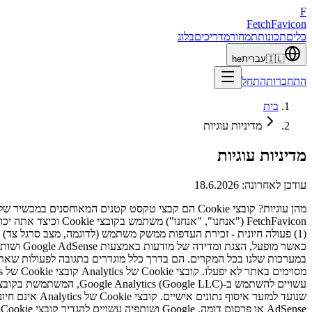
F
Fetch
Favicon
כלים
תכונות
תמחור
מדריכים
בלוג
🇮🇱
עברית
he
התחברות
התחל
בית
מדיניות עוגיות
מדיניות עוגיות
עודכן לאחרונה
:
18.6.2026