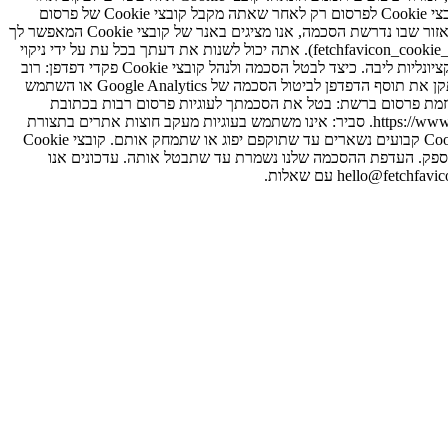
הפעילות שלך באתרים שונים כדי להציג מודעות רלוונטיות. עוגיות פרסום אינן חיוניות ודורשות הסכמה כאשר הדבר נדרש על פי חוק. אנו מאפשרים קובצי Cookie לפרסום רק לאחר שאתה מקבל קובצי Cookie של פרסום
בבאנר ההסכמה שלנו (כאשר מוצג) או כאשר החוק המקומי אינו מחייב הסכמה מוקדמת. ניהול הסכמה כאשר אתה מבקר לראשונה ב-FetchFavicon מאזור שבו נדרשת הסכמה, אנו מציגים באנר של קובצי Cookie המאפשר לך
לקבל את כל קובצי ה-Cookie, לדחות קובצי Cookie לא חיוניים או לעיין במדיניות זו. הבחירה שלך מאוחסנת בדפדפן שלך (מקש אחסון מקומי: fetchfavicon_cookie_consent). אתה יכול לשנות את דעתך בכל עת על ידי ניקוי
נתוני האתר או לחיצה על "הגדרות קובצי Cookie" בכותרת התחתונה של האתר כאשר זמין. עדיין ניתן להשתמש בקובצי Cookie חיוניים כדי לספק פונקציונליות ליבה. כיצד לבטל הסכמה ולנהל קובצי Cookie פקדי דפדפן: רוב
הדפדפנים מאפשרים לך לחסום או למחוק קובצי Cookie דרך ההגדרות. עיין בתיעוד העזרה של הדפדפן שלך. ביטול הסכמה של Google Analytics: התקן את תוסף הדפדפן לביטול הסכמה של Google Analytics או השתמש
 הדפדפן כדי לחסום קובצי Cookie לניתוח. הגדרות מודעות Google: נהל מודעות מותאמות אישית בכתובת https://adssettings.google.com. יוזמת פרסום ברשת: בטל את הסכמתך לעוגיות פרסום רבות בכתובת
https://optout.networkadvertising.org. ברית הפרסום הדיגיטלי: https://optout.aboutads.info. הבחירות המקוונות שלך (EU): https://www.youronlinechoices.eu. סביר: אינו משתמש בעוגיות מעקב חוצות אתרים בתצורת
ברירת המחדל שלה; ראה plausible.io/privacy-policy. שמירת עוגיות קובצי Cookie של הפעלה פוקעים כאשר אתה סוגר את הדפדפן שלך. קובצי Cookie קבועים נשארים עד שתוקפם יפוג או שתמחק אותם. קובצי Cookie
בספק. קובצי Cookie לפרסום עשויים להימשך עד 13 חודשים או יותר לפי מדיניות הספק. העדפת ההסכמה שלנו נשמרת עד שתבטל אותה. עדכונים אנו