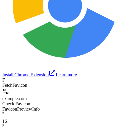
Install Chrome Extension
Learn more
F
FetchFavicon
example.com
Check Favicon
Favicon
Preview
Info
F
16
F