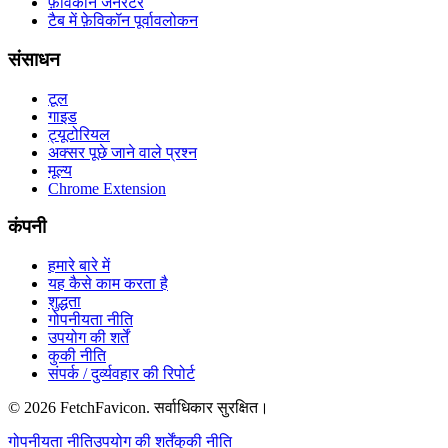
फ़ेविकॉन जनरेटर
टैब में फ़ेविकॉन पूर्वावलोकन
संसाधन
टूल
गाइड
ट्यूटोरियल
अक्सर पूछे जाने वाले प्रश्न
मूल्य
Chrome Extension
कंपनी
हमारे बारे में
यह कैसे काम करता है
शुद्धता
गोपनीयता नीति
उपयोग की शर्तें
कुकी नीति
संपर्क / दुर्व्यवहार की रिपोर्ट
©
2026
FetchFavicon.
सर्वाधिकार सुरक्षित।
गोपनीयता नीति
उपयोग की शर्तें
कुकी नीति