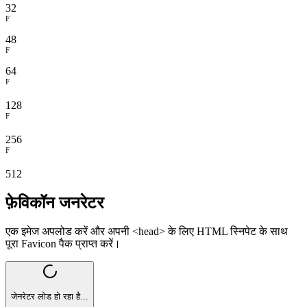
32
F
48
F
64
F
128
F
256
F
512
फ़ेविकॉन जनरेटर
एक इमेज अपलोड करें और अपनी <head> के लिए HTML स्निपेट के साथ
पूरा Favicon पैक प्राप्त करें।
जेनरेटर लोड हो रहा है...