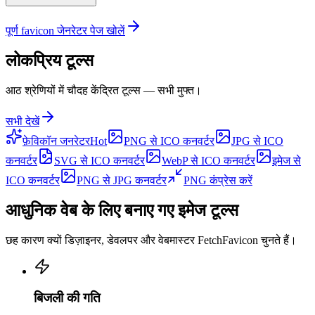
पूर्ण favicon जेनरेटर पेज खोलें
लोकप्रिय टूल्स
आठ श्रेणियों में चौदह केंद्रित टूल्स — सभी मुफ्त।
सभी देखें
फ़ेविकॉन जनरेटर
Hot
PNG से ICO कनवर्टर
JPG से ICO
कनवर्टर
SVG से ICO कनवर्टर
WebP से ICO कनवर्टर
इमेज से
ICO कनवर्टर
PNG से JPG कनवर्टर
PNG कंप्रेस करें
आधुनिक वेब के लिए बनाए गए इमेज टूल्स
छह कारण क्यों डिज़ाइनर, डेवलपर और वेबमास्टर FetchFavicon चुनते हैं।
बिजली की गति