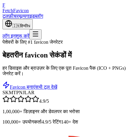
F
Fetch
Favicon
टूल
फ़ीचर
मूल्य
गाइड
ब्लॉग
🇮🇳
हिन्दी
hi
लॉग इन
शुरू करें
पेशेवरों के लिए #1 favicon जेनरेटर
बेहतरीन
favicon सेकंडों में
हर डिवाइस और ब्राउज़र के लिए एक पूरा Favicon पैक (ICO + PNGs)
जेनरेट करें।
Favicon बनाएं
सभी टूल देखें
SK
MT
PN
JL
AR
4.9/5
1,00,000+ डिज़ाइनर और डेवलपर का भरोसा
100,000+
उपयोगकर्ता
4.9/5
रेटिंग
140+
देश