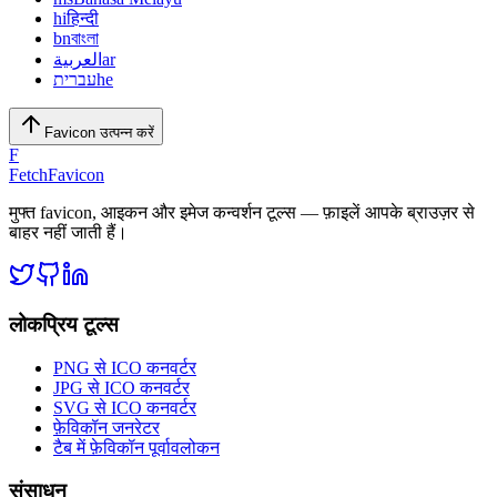
hi
हिन्दी
bn
বাংলা
العربية
ar
עברית
he
Favicon उत्पन्न करें
F
FetchFavicon
मुफ्त favicon, आइकन और इमेज कन्वर्शन टूल्स — फ़ाइलें आपके ब्राउज़र से
बाहर नहीं जाती हैं।
लोकप्रिय टूल्स
PNG से ICO कनवर्टर
JPG से ICO कनवर्टर
SVG से ICO कनवर्टर
फ़ेविकॉन जनरेटर
टैब में फ़ेविकॉन पूर्वावलोकन
संसाधन