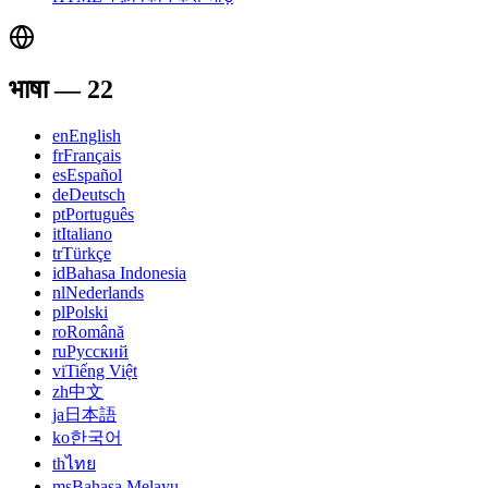
भाषा
—
22
en
English
fr
Français
es
Español
de
Deutsch
pt
Português
it
Italiano
tr
Türkçe
id
Bahasa Indonesia
nl
Nederlands
pl
Polski
ro
Română
ru
Русский
vi
Tiếng Việt
zh
中文
ja
日本語
ko
한국어
th
ไทย
ms
Bahasa Melayu