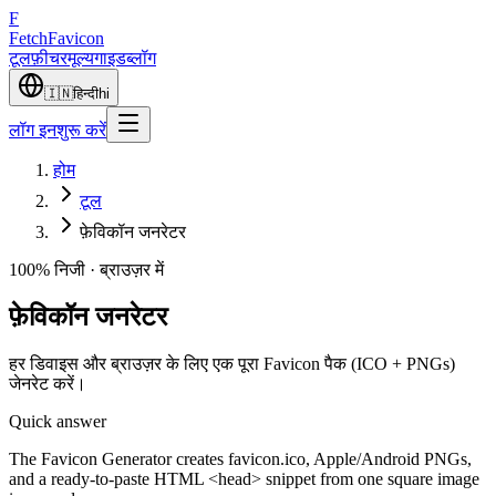
F
Fetch
Favicon
टूल
फ़ीचर
मूल्य
गाइड
ब्लॉग
🇮🇳
हिन्दी
hi
लॉग इन
शुरू करें
होम
टूल
फ़ेविकॉन जनरेटर
100% निजी · ब्राउज़र में
फ़ेविकॉन जनरेटर
हर डिवाइस और ब्राउज़र के लिए एक पूरा Favicon पैक (ICO + PNGs)
जेनरेट करें।
Quick answer
The Favicon Generator creates favicon.ico, Apple/Android PNGs,
and a ready-to-paste HTML <head> snippet from one square image