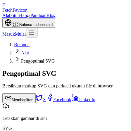
F
Fetch
Favicon
Alat
Fitur
Harga
Panduan
Blog
🇮🇩
Bahasa Indonesia
id
Masuk
Mulai
Beranda
Alat
Pengoptimal SVG
Pengoptimal SVG
Bersihkan markup SVG dan perkecil ukuran file di browser.
X
Facebook
LinkedIn
Membagikan
Letakkan gambar di sini
SVG