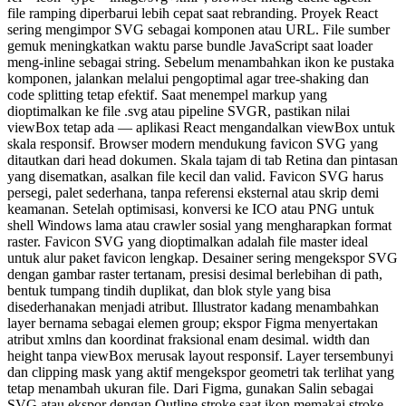
file ramping diperbarui lebih cepat saat rebranding. Proyek React
sering mengimpor SVG sebagai komponen atau URL. File sumber
gemuk meningkatkan waktu parse bundle JavaScript saat loader
meng-inline sebagai string. Sebelum menambahkan ikon ke pustaka
komponen, jalankan melalui pengoptimal agar tree-shaking dan
code splitting tetap efektif. Saat menempel markup yang
dioptimalkan ke file .svg atau pipeline SVGR, pastikan nilai
viewBox tetap ada — aplikasi React mengandalkan viewBox untuk
skala responsif. Browser modern mendukung favicon SVG yang
ditautkan dari head dokumen. Skala tajam di tab Retina dan pintasan
yang disematkan, asalkan file kecil dan valid. Favicon SVG harus
persegi, palet sederhana, tanpa referensi eksternal atau skrip demi
keamanan. Setelah optimisasi, konversi ke ICO atau PNG untuk
shell Windows lama atau crawler sosial yang mengharapkan format
raster. Favicon SVG yang dioptimalkan adalah file master ideal
untuk alur paket favicon lengkap. Desainer sering mengekspor SVG
dengan gambar raster tertanam, presisi desimal berlebihan di path,
bentuk tumpang tindih duplikat, dan blok style yang bisa
disederhanakan menjadi atribut. Illustrator kadang menambahkan
layer bernama sebagai elemen group; ekspor Figma menyertakan
atribut xmlns dan koordinat fraksional enam desimal. width dan
height tanpa viewBox merusak layout responsif. Layer tersembunyi
dan clipping mask yang aktif mengekspor geometri tak terlihat yang
tetap menambah ukuran file. Dari Figma, gunakan Salin sebagai
SVG atau ekspor dengan Outline stroke saat ikon memakai stroke