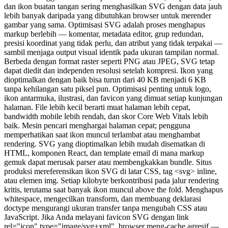
dan ikon buatan tangan sering menghasilkan SVG dengan data jauh
lebih banyak daripada yang dibutuhkan browser untuk merender
gambar yang sama. Optimisasi SVG adalah proses menghapus
markup berlebih — komentar, metadata editor, grup redundan,
presisi koordinat yang tidak perlu, dan atribut yang tidak terpakai —
sambil menjaga output visual identik pada ukuran tampilan normal.
Berbeda dengan format raster seperti PNG atau JPEG, SVG tetap
dapat diedit dan independen resolusi setelah kompresi. Ikon yang
dioptimalkan dengan baik bisa turun dari 40 KB menjadi 6 KB
tanpa kehilangan satu piksel pun. Optimisasi penting untuk logo,
ikon antarmuka, ilustrasi, dan favicon yang dimuat setiap kunjungan
halaman. File lebih kecil berarti muat halaman lebih cepat,
bandwidth mobile lebih rendah, dan skor Core Web Vitals lebih
baik. Mesin pencari menghargai halaman cepat; pengguna
memperhatikan saat ikon muncul terlambat atau menghambat
rendering. SVG yang dioptimalkan lebih mudah disematkan di
HTML, komponen React, dan template email di mana markup
gemuk dapat merusak parser atau membengkakkan bundle. Situs
produksi mereferensikan ikon SVG di latar CSS, tag <svg> inline,
atau elemen img. Setiap kilobyte berkontribusi pada jalur rendering
kritis, terutama saat banyak ikon muncul above the fold. Menghapus
whitespace, mengecilkan transform, dan membuang deklarasi
doctype mengurangi ukuran transfer tanpa mengubah CSS atau
JavaScript. Jika Anda melayani favicon SVG dengan link
rel="icon" type="image/svg+xml", browser meng-cache agresif —