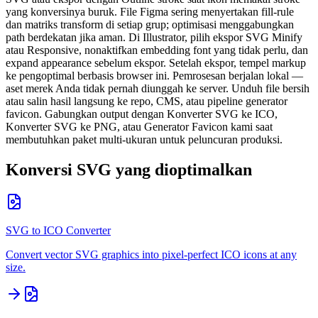
yang konversinya buruk. File Figma sering menyertakan fill-rule
dan matriks transform di setiap grup; optimisasi menggabungkan
path berdekatan jika aman. Di Illustrator, pilih ekspor SVG Minify
atau Responsive, nonaktifkan embedding font yang tidak perlu, dan
expand appearance sebelum ekspor. Setelah ekspor, tempel markup
ke pengoptimal berbasis browser ini. Pemrosesan berjalan lokal —
aset merek Anda tidak pernah diunggah ke server. Unduh file bersih
atau salin hasil langsung ke repo, CMS, atau pipeline generator
favicon. Gabungkan output dengan Konverter SVG ke ICO,
Konverter SVG ke PNG, atau Generator Favicon kami saat
membutuhkan paket multi-ukuran untuk peluncuran produksi.
Konversi SVG yang dioptimalkan
SVG to ICO Converter
Convert vector SVG graphics into pixel-perfect ICO icons at any
size.