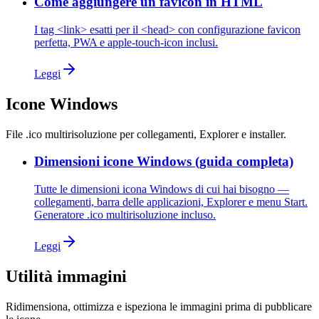
Come aggiungere un favicon in HTML
I tag <link> esatti per il <head> con configurazione favicon
perfetta, PWA e apple-touch-icon inclusi.
Leggi
Icone Windows
File .ico multirisoluzione per collegamenti, Explorer e installer.
Dimensioni icone Windows (guida completa)
Tutte le dimensioni icona Windows di cui hai bisogno —
collegamenti, barra delle applicazioni, Explorer e menu Start.
Generatore .ico multirisoluzione incluso.
Leggi
Utilità immagini
Ridimensiona, ottimizza e ispeziona le immagini prima di pubblicare