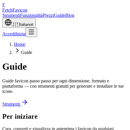
F
Fetch
Favicon
Strumenti
Funzionalità
Prezzi
Guide
Blog
🇮🇹
Italiano
it
Accedi
Inizia
Home
Guide
Guide
Guide favicon passo passo per ogni dimensione, formato e
piattaforma — con strumenti gratuiti per generare e installare le tue
icone.
Strumenti
Per iniziare
Crea, converti e visualizza in anteprima i favicon da qualsiasi