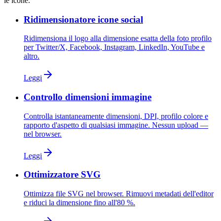
le icone.
Ridimensionatore icone social
Ridimensiona il logo alla dimensione esatta della foto profilo
per Twitter/X, Facebook, Instagram, LinkedIn, YouTube e
altro.
Leggi
Controllo dimensioni immagine
Controlla istantaneamente dimensioni, DPI, profilo colore e
rapporto d'aspetto di qualsiasi immagine. Nessun upload —
nel browser.
Leggi
Ottimizzatore SVG
Ottimizza file SVG nel browser. Rimuovi metadati dell'editor
e riduci la dimensione fino all'80 %.