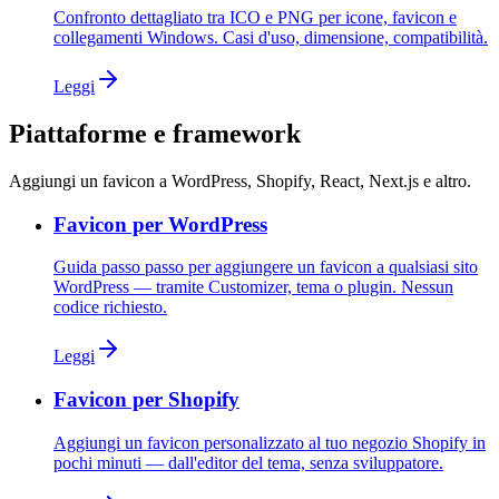
Confronto dettagliato tra ICO e PNG per icone, favicon e
collegamenti Windows. Casi d'uso, dimensione, compatibilità.
Leggi
Piattaforme e framework
Aggiungi un favicon a WordPress, Shopify, React, Next.js e altro.
Favicon per WordPress
Guida passo passo per aggiungere un favicon a qualsiasi sito
WordPress — tramite Customizer, tema o plugin. Nessun
codice richiesto.
Leggi
Favicon per Shopify
Aggiungi un favicon personalizzato al tuo negozio Shopify in
pochi minuti — dall'editor del tema, senza sviluppatore.