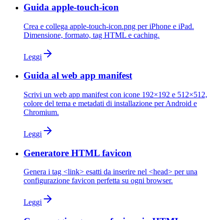
Guida apple-touch-icon
Crea e collega apple-touch-icon.png per iPhone e iPad.
Dimensione, formato, tag HTML e caching.
Leggi
Guida al web app manifest
Scrivi un web app manifest con icone 192×192 e 512×512,
colore del tema e metadati di installazione per Android e
Chromium.
Leggi
Generatore HTML favicon
Genera i tag <link> esatti da inserire nel <head> per una
configurazione favicon perfetta su ogni browser.
Leggi