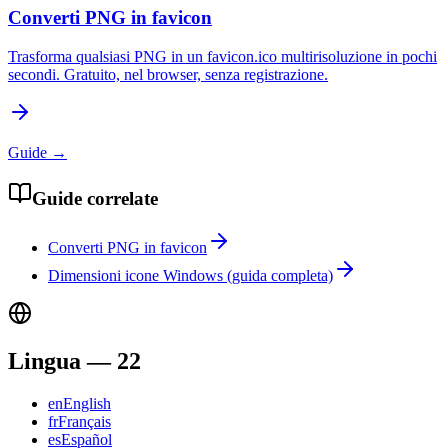
Converti PNG in favicon
Trasforma qualsiasi PNG in un favicon.ico multirisoluzione in pochi
secondi. Gratuito, nel browser, senza registrazione.
Guide
→
Guide correlate
Converti PNG in favicon
Dimensioni icone Windows (guida completa)
Lingua
—
22
en
English
fr
Français
es
Español