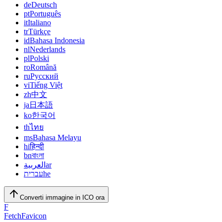
de
Deutsch
pt
Português
it
Italiano
tr
Türkçe
id
Bahasa Indonesia
nl
Nederlands
pl
Polski
ro
Română
ru
Русский
vi
Tiếng Việt
zh
中文
ja
日本語
ko
한국어
th
ไทย
ms
Bahasa Melayu
hi
हिन्दी
bn
বাংলা
العربية
ar
עברית
he
Converti immagine in ICO ora
F
FetchFavicon