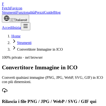
F
Fetch
Favicon
Strumenti
Funzionalità
Prezzi
Guide
Blog
🇮🇹
Italiano
it
Accedi
Inizia
Home
Strumenti
Convertitore Immagine in ICO
100% privato · nel browser
Convertitore Immagine in ICO
Converti qualsiasi immagine (PNG, JPG, WebP, SVG, GIF) in ICO
con più dimensioni.
Rilascia i file
PNG / JPG / WebP / SVG / GIF
qui