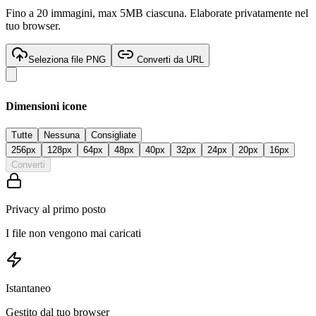
Fino a 20 immagini, max 5MB ciascuna. Elaborate privatamente nel
tuo browser.
Seleziona file PNG
Converti da URL
Dimensioni icone
Tutte
Nessuna
Consigliate
256
px
128
px
64
px
48
px
40
px
32
px
24
px
20
px
16
px
Converti
Privacy al primo posto
I file non vengono mai caricati
Istantaneo
Gestito dal tuo browser