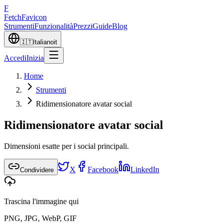
F
Fetch
Favicon
Strumenti
Funzionalità
Prezzi
Guide
Blog
🇮🇹
Italiano
it
Accedi
Inizia
Home
Strumenti
Ridimensionatore avatar social
Ridimensionatore avatar social
Dimensioni esatte per i social principali.
X
Facebook
LinkedIn
Condividere
Trascina l'immagine qui
PNG, JPG, WebP, GIF