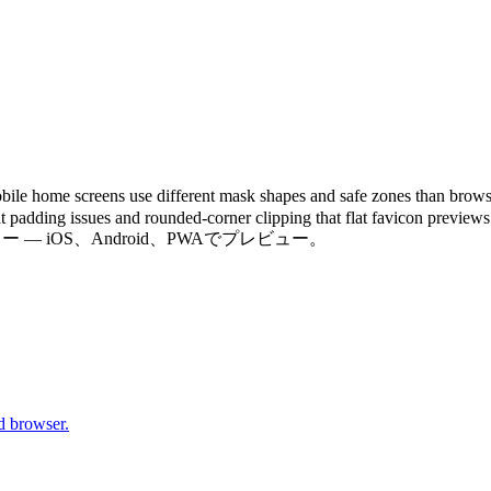
ferent mask shapes and safe zones than browser tabs. Up
ht padding issues and rounded-corner clipping that flat favicon preview
コンプレビュー — iOS、Android、PWAでプレビュー。
d browser.