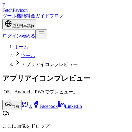
F
Fetch
Favicon
ツール
機能
料金
ガイド
ブログ
🇯🇵
日本語
ja
ログイン
始める
ホーム
ツール
アプリアイコンプレビュー
アプリアイコンプレビュー
iOS、Android、PWAでプレビュー。
X
Facebook
LinkedIn
共有
ここに画像をドロップ