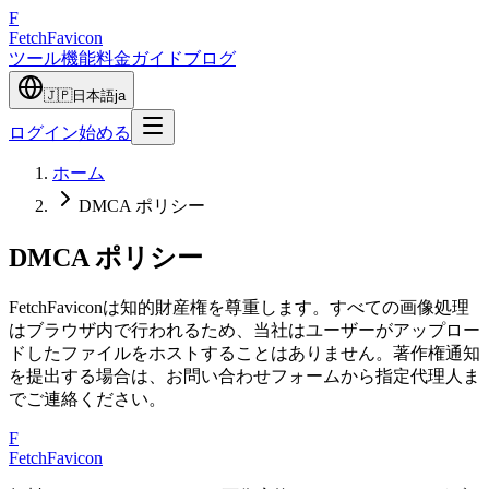
F
Fetch
Favicon
ツール
機能
料金
ガイド
ブログ
🇯🇵
日本語
ja
ログイン
始める
ホーム
DMCA ポリシー
DMCA ポリシー
FetchFaviconは知的財産権を尊重します。すべての画像処理
はブラウザ内で行われるため、当社はユーザーがアップロー
ドしたファイルをホストすることはありません。著作権通知
を提出する場合は、お問い合わせフォームから指定代理人ま
でご連絡ください。
F
FetchFavicon