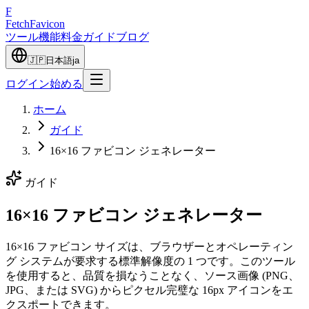
F
Fetch
Favicon
ツール
機能
料金
ガイド
ブログ
🇯🇵
日本語
ja
ログイン
始める
ホーム
ガイド
16×16 ファビコン ジェネレーター
ガイド
16×16 ファビコン ジェネレーター
16×16 ファビコン サイズは、ブラウザーとオペレーティン
グ システムが要求する標準解像度の 1 つです。このツール
を使用すると、品質を損なうことなく、ソース画像 (PNG、
JPG、または SVG) からピクセル完璧な 16px アイコンをエ
クスポートできます。