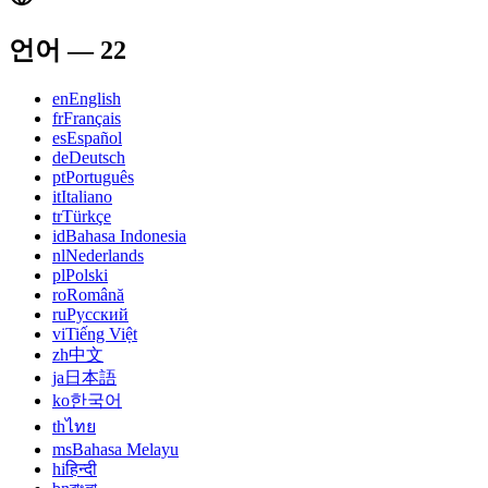
언어
—
22
en
English
fr
Français
es
Español
de
Deutsch
pt
Português
it
Italiano
tr
Türkçe
id
Bahasa Indonesia
nl
Nederlands
pl
Polski
ro
Română
ru
Русский
vi
Tiếng Việt
zh
中文
ja
日本語
ko
한국어
th
ไทย
ms
Bahasa Melayu
hi
हिन्दी