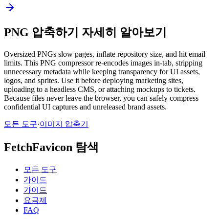
PNG 압축하기 자세히 알아보기
Oversized PNGs slow pages, inflate repository size, and hit email
limits. This PNG compressor re-encodes images in-tab, stripping
unnecessary metadata while keeping transparency for UI assets,
logos, and sprites. Use it before deploying marketing sites,
uploading to a headless CMS, or attaching mockups to tickets.
Because files never leave the browser, you can safely compress
confidential UI captures and unreleased brand assets.
모든 도구
·
이미지 압축기
FetchFavicon 탐색
모든 도구
가이드
가이드
요금제
FAQ