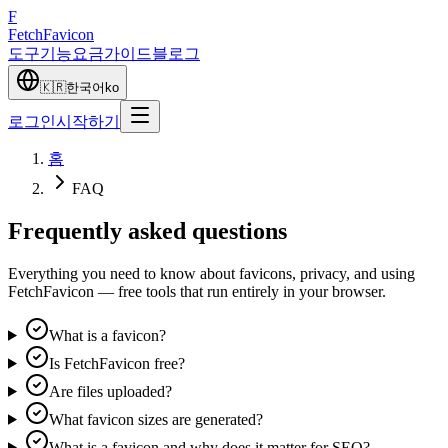
F
Fetch
Favicon
도구
기능
요금
가이드
블로그
🇰🇷
한국어
ko
로그인
시작하기
홈
FAQ
Frequently asked questions
Everything you need to know about favicons, privacy, and using
FetchFavicon — free tools that run entirely in your browser.
What is a favicon?
Is FetchFavicon free?
Are files uploaded?
What favicon sizes are generated?
What is a favicon and why does it matter for SEO?