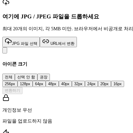
여기에
JPG / JPEG
파일을 드롭하세요
최대 20개의 이미지, 각 5MB 미만. 브라우저에서 비공개로 처
JPG 파일 선택
URL에서 변환
아이콘 크기
전체
선택 안 함
권장
256
px
128
px
64
px
48
px
40
px
32
px
24
px
20
px
16
px
변환하기
개인정보 우선
파일을 업로드하지 않음