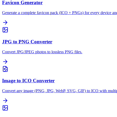
Favicon Generator
Generate a complete favicon pack (ICO + PNGs) for every device an
JPG to PNG Converter
Convert JPG/JPEG photos to lossless PNG files.
Image to ICO Converter
Convert any image (PNG, JPG, WebP, SVG, GIF) to ICO with multipl