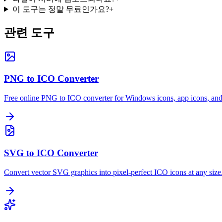
이 도구는 정말 무료인가요?
+
관련 도구
PNG to ICO Converter
Free online PNG to ICO converter for Windows icons, app icons, and
SVG to ICO Converter
Convert vector SVG graphics into pixel-perfect ICO icons at any size