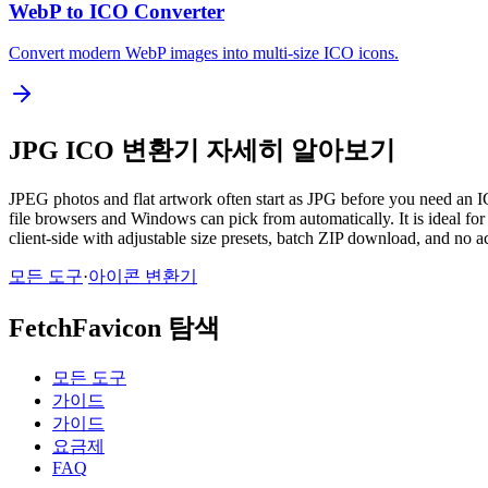
WebP to ICO Converter
Convert modern WebP images into multi-size ICO icons.
JPG ICO 변환기 자세히 알아보기
JPEG photos and flat artwork often start as JPG before you need an I
file browsers and Windows can pick from automatically. It is ideal f
client-side with adjustable size presets, batch ZIP download, and no a
모든 도구
·
아이콘 변환기
FetchFavicon 탐색
모든 도구
가이드
가이드
요금제
FAQ