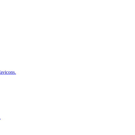
avicons.
.