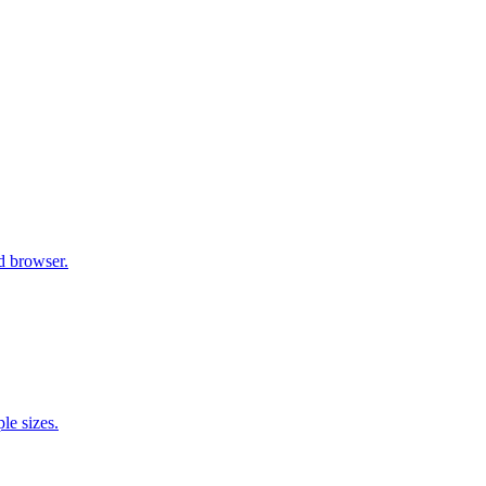
d browser.
e sizes.