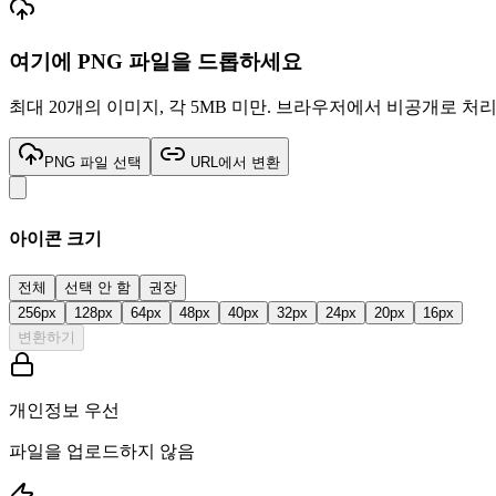
여기에
PNG
파일을 드롭하세요
최대 20개의 이미지, 각 5MB 미만. 브라우저에서 비공개로 처
PNG 파일 선택
URL에서 변환
아이콘 크기
전체
선택 안 함
권장
256
px
128
px
64
px
48
px
40
px
32
px
24
px
20
px
16
px
변환하기
개인정보 우선
파일을 업로드하지 않음