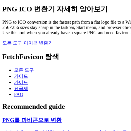
PNG ICO 변환기 자세히 알아보기
PNG to ICO conversion is the fastest path from a flat logo file to a
256×256 sizes stay sharp in the taskbar, Start menu, and browser chr
Use this tool when you already have a square PNG and need favicon.ico
모든 도구
·
아이콘 변환기
FetchFavicon 탐색
모든 도구
가이드
가이드
요금제
FAQ
Recommended guide
PNG를 파비콘으로 변환