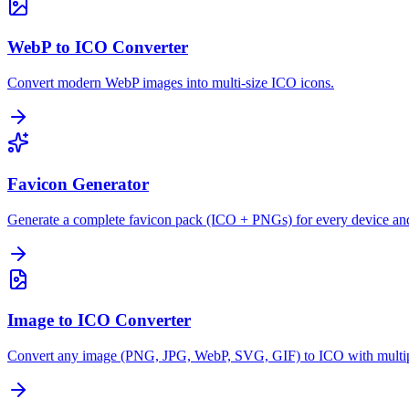
WebP to ICO Converter
Convert modern WebP images into multi-size ICO icons.
Favicon Generator
Generate a complete favicon pack (ICO + PNGs) for every device an
Image to ICO Converter
Convert any image (PNG, JPG, WebP, SVG, GIF) to ICO with multipl