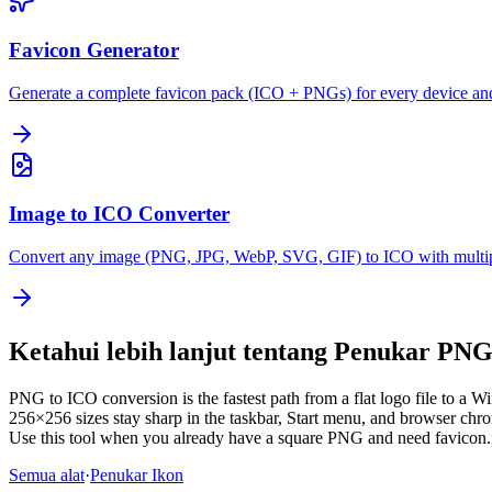
Favicon Generator
Generate a complete favicon pack (ICO + PNGs) for every device an
Image to ICO Converter
Convert any image (PNG, JPG, WebP, SVG, GIF) to ICO with multipl
Ketahui lebih lanjut tentang Penukar PN
PNG to ICO conversion is the fastest path from a flat logo file to a
256×256 sizes stay sharp in the taskbar, Start menu, and browser chr
Use this tool when you already have a square PNG and need favicon.ico
Semua alat
·
Penukar Ikon