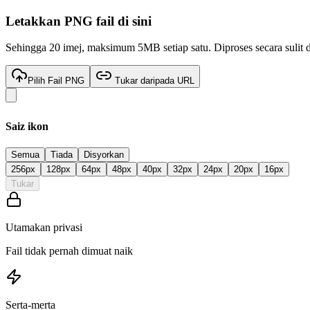
Letakkan
PNG
fail di sini
Sehingga 20 imej, maksimum 5MB setiap satu. Diproses secara sulit 
Pilih Fail PNG
Tukar daripada URL
Saiz ikon
Semua
Tiada
Disyorkan
256
px
128
px
64
px
48
px
40
px
32
px
24
px
20
px
16
px
Tukar
Utamakan privasi
Fail tidak pernah dimuat naik
Serta-merta