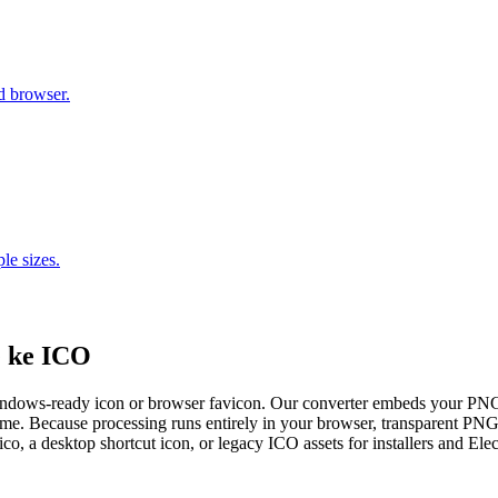
d browser.
e sizes.
G ke ICO
 Windows-ready icon or browser favicon. Our converter embeds your PNG
ome. Because processing runs entirely in your browser, transparent PNGs
, a desktop shortcut icon, or legacy ICO assets for installers and Elec