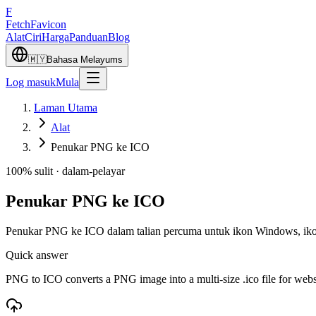
F
Fetch
Favicon
Alat
Ciri
Harga
Panduan
Blog
🇲🇾
Bahasa Melayu
ms
Log masuk
Mula
Laman Utama
Alat
Penukar PNG ke ICO
100% sulit · dalam-pelayar
Penukar PNG ke ICO
Penukar PNG ke ICO dalam talian percuma untuk ikon Windows, ikon
Quick answer
PNG to ICO converts a PNG image into a multi-size .ico file for web