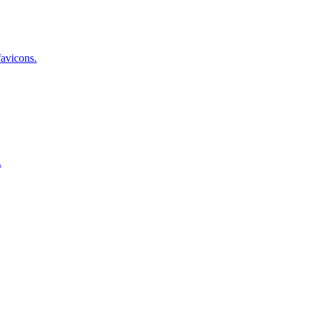
avicons.
.