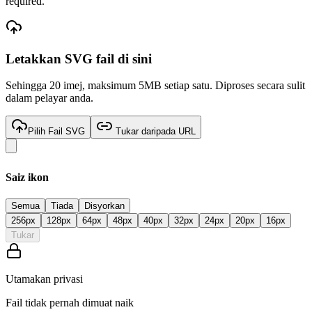
required.
Letakkan
SVG
fail di sini
Sehingga 20 imej, maksimum 5MB setiap satu. Diproses secara sulit
dalam pelayar anda.
Pilih Fail SVG
Tukar daripada URL
Saiz ikon
Semua
Tiada
Disyorkan
256
px
128
px
64
px
48
px
40
px
32
px
24
px
20
px
16
px
Tukar
Utamakan privasi
Fail tidak pernah dimuat naik