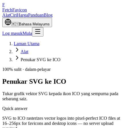
F
Fetch
Favicon
Alat
Ciri
Harga
Panduan
Blog
🇲🇾
Bahasa Melayu
ms
Log masuk
Mula
Laman Utama
Alat
Penukar SVG ke ICO
100% sulit · dalam-pelayar
Penukar SVG ke ICO
Tukar grafik vektor SVG kepada ikon ICO yang sempurna pada
sebarang saiz.
Quick answer
SVG to ICO rasterizes vector logos into pixel-perfect ICO files at
16–256px for favicons and desktop icons — no server upload