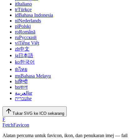
it
Italiano
tr
Türkçe
id
Bahasa Indonesia
nl
Nederlands
pl
Polski
ro
Română
ru
Русский
vi
Tiếng Việt
zh
中文
ja
日本語
ko
한국어
th
ไทย
ms
Bahasa Melayu
hi
हिन्दी
bn
বাংলা
العربية
ar
עברית
he
Tukar SVG ke ICO sekarang
F
FetchFavicon
Alatan percuma untuk favicon, ikon, dan penukaran imej — fail