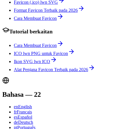
Favicon (.ico) lwn SVG
Format Favicon Terbaik pada 2026
Cara Membuat Favicon
Tutorial berkaitan
Cara Membuat Favicon
ICO lwn PNG untuk Favicon
Ikon SVG lwn ICO
Alat Penjana Favicon Terbaik pada 2026
Bahasa
—
22
en
English
fr
Français
es
Español
de
Deutsch
pt
Português