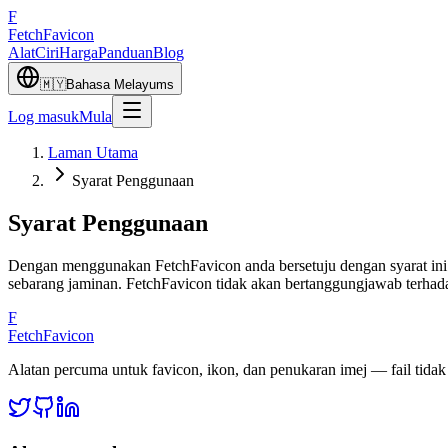
F
Fetch
Favicon
Alat
Ciri
Harga
Panduan
Blog
🇲🇾
Bahasa Melayu
ms
Log masuk
Mula
Laman Utama
Syarat Penggunaan
Syarat Penggunaan
Dengan menggunakan FetchFavicon anda bersetuju dengan syarat ini.
sebarang jaminan. FetchFavicon tidak akan bertanggungjawab terhada
F
FetchFavicon
Alatan percuma untuk favicon, ikon, dan penukaran imej — fail tida