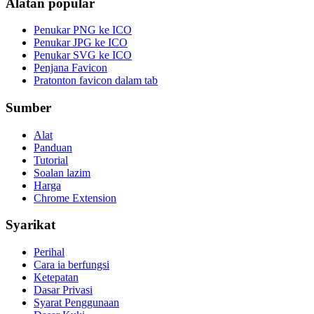
Alatan popular
Penukar PNG ke ICO
Penukar JPG ke ICO
Penukar SVG ke ICO
Penjana Favicon
Pratonton favicon dalam tab
Sumber
Alat
Panduan
Tutorial
Soalan lazim
Harga
Chrome Extension
Syarikat
Perihal
Cara ia berfungsi
Ketepatan
Dasar Privasi
Syarat Penggunaan