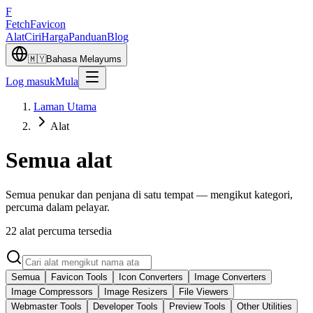
F
Fetch
Favicon
Alat
Ciri
Harga
Panduan
Blog
🇲🇾
Bahasa Melayu
ms
Log masuk
Mula
Laman Utama
Alat
Semua alat
Semua penukar dan penjana di satu tempat — mengikut kategori,
percuma dalam pelayar.
22
alat percuma tersedia
Semua
Favicon Tools
Icon Converters
Image Converters
Image Compressors
Image Resizers
File Viewers
Webmaster Tools
Developer Tools
Preview Tools
Other Utilities