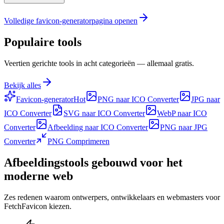
Volledige favicon-generatorpagina openen
Populaire tools
Veertien gerichte tools in acht categorieën — allemaal gratis.
Bekijk alles
Favicon-generator
Hot
PNG naar ICO Converter
JPG naar
ICO Converter
SVG naar ICO Converter
WebP naar ICO
Converter
Afbeelding naar ICO Converter
PNG naar JPG
Converter
PNG Comprimeren
Afbeeldingstools gebouwd voor het
moderne web
Zes redenen waarom ontwerpers, ontwikkelaars en webmasters voor
FetchFavicon kiezen.