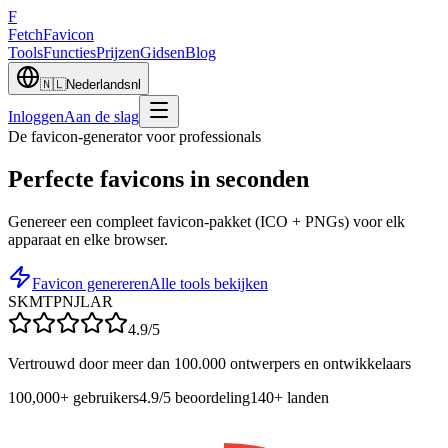
F
Fetch
Favicon
Tools
Functies
Prijzen
Gidsen
Blog
🇳🇱
Nederlands
nl
Inloggen
Aan de slag
De favicon-generator voor professionals
Perfecte
favicons in seconden
Genereer een compleet favicon-pakket (ICO + PNGs) voor elk
apparaat en elke browser.
Favicon genereren
Alle tools bekijken
SK
MT
PN
JL
AR
4.9/5
Vertrouwd door meer dan 100.000 ontwerpers en ontwikkelaars
100,000+
gebruikers
4.9/5
beoordeling
140+
landen