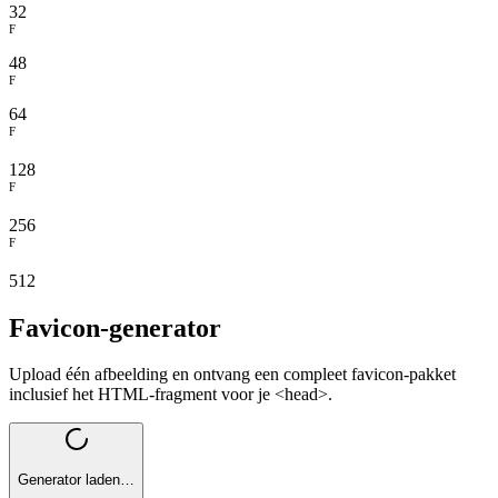
32
F
48
F
64
F
128
F
256
F
512
Favicon-generator
Upload één afbeelding en ontvang een compleet favicon-pakket
inclusief het HTML-fragment voor je <head>.
Generator laden…