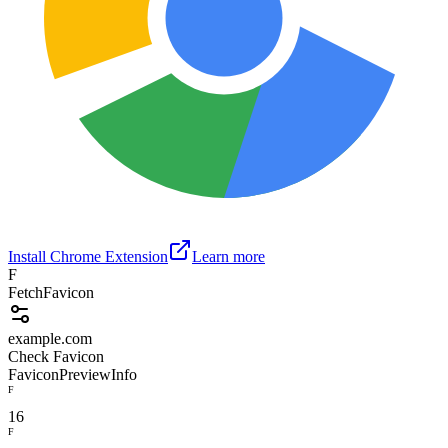
Install Chrome Extension
Learn more
F
FetchFavicon
example.com
Check Favicon
Favicon
Preview
Info
F
16
F