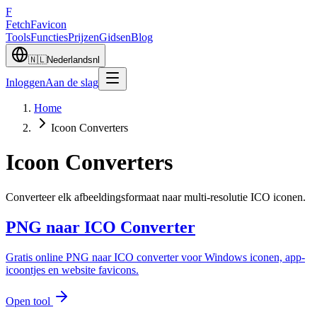
F
Fetch
Favicon
Tools
Functies
Prijzen
Gidsen
Blog
🇳🇱
Nederlands
nl
Inloggen
Aan de slag
Home
Icoon Converters
Icoon Converters
Converteer elk afbeeldingsformaat naar multi-resolutie ICO iconen.
PNG naar ICO Converter
Gratis online PNG naar ICO converter voor Windows iconen, app-
icoontjes en website favicons.
Open tool