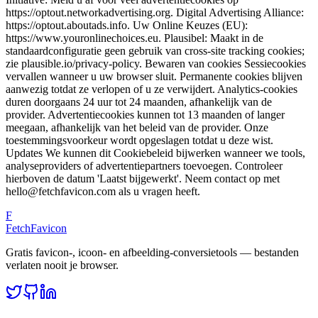
https://optout.networkadvertising.org. Digital Advertising Alliance:
https://optout.aboutads.info. Uw Online Keuzes (EU):
https://www.youronlinechoices.eu. Plausibel: Maakt in de
standaardconfiguratie geen gebruik van cross-site tracking cookies;
zie plausible.io/privacy-policy. Bewaren van cookies Sessiecookies
vervallen wanneer u uw browser sluit. Permanente cookies blijven
aanwezig totdat ze verlopen of u ze verwijdert. Analytics-cookies
duren doorgaans 24 uur tot 24 maanden, afhankelijk van de
provider. Advertentiecookies kunnen tot 13 maanden of langer
meegaan, afhankelijk van het beleid van de provider. Onze
toestemmingsvoorkeur wordt opgeslagen totdat u deze wist.
Updates We kunnen dit Cookiebeleid bijwerken wanneer we tools,
analyseproviders of advertentiepartners toevoegen. Controleer
hierboven de datum 'Laatst bijgewerkt'. Neem contact op met
hello@fetchfavicon.com als u vragen heeft.
F
FetchFavicon
Gratis favicon-, icoon- en afbeelding-conversietools — bestanden
verlaten nooit je browser.