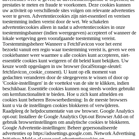
prestaties te meten en fraude te voorkomen. Deze cookies kunnen
uw activiteit op verschillende sites volgen om relevante advertenties
weer te geven. Advertentiecookies zijn niet-essentieel en vereisen
toestemming indien vereist door de wet. We schakelen
advertentiecookies alleen in nadat u advertentiecookies in onze
toestemmingsbanner (indien weergegeven) accepteert of wanneer de
lokale wetgeving geen voorafgaande toestemming vereist.
Toestemmingsbeheer Wanneer u FetchFavicon voor het eerst
bezoekt vanuit een regio waar toestemming vereist is, geven we een
cookiebanner weer waarmee u alle cookies kunt accepteren, niet-
essentiële cookies kunt weigeren of dit beleid kunt bekijken. Uw
keuze wordt opgeslagen in uw browser (localStorage-sleutel:
fetchfavicon_cookie_consent). U kunt op elk moment van
gedachten veranderen door de sitegegevens te wissen of door op
'Cookie-instellingen' in de voettekst van de site te klikken, indien
beschikbaar. Essentiële cookies kunnen nog steeds worden gebruikt
om kernfunctionaliteit te bieden. Hoe u zich kunt afmelden en
cookies kunt beheren Browserbediening: In de meeste browsers
kunt u via de instellingen cookies blokkeren of verwijderen.
Raadpleeg de helpdocumentatie van uw browser. Google Analytics
opt-out: Installeer de Google Analytics Opt-out Browser Add-on of
gebruik browserinstellingen om analytische cookies te blokkeren.
Google Advertentie-instellingen: Beheer gepersonaliseerde
advertenties op https://adssettings.google.com. Network Advertising
Initiative: Meld u af voor veel advertentiecookies op