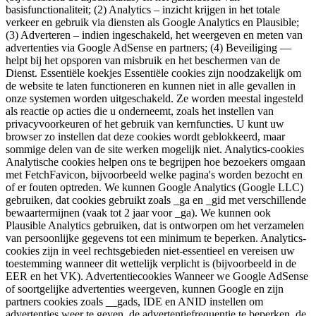
basisfunctionaliteit; (2) Analytics – inzicht krijgen in het totale
verkeer en gebruik via diensten als Google Analytics en Plausible;
(3) Adverteren – indien ingeschakeld, het weergeven en meten van
advertenties via Google AdSense en partners; (4) Beveiliging —
helpt bij het opsporen van misbruik en het beschermen van de
Dienst. Essentiële koekjes Essentiële cookies zijn noodzakelijk om
de website te laten functioneren en kunnen niet in alle gevallen in
onze systemen worden uitgeschakeld. Ze worden meestal ingesteld
als reactie op acties die u onderneemt, zoals het instellen van
privacyvoorkeuren of het gebruik van kernfuncties. U kunt uw
browser zo instellen dat deze cookies wordt geblokkeerd, maar
sommige delen van de site werken mogelijk niet. Analytics-cookies
Analytische cookies helpen ons te begrijpen hoe bezoekers omgaan
met FetchFavicon, bijvoorbeeld welke pagina's worden bezocht en
of er fouten optreden. We kunnen Google Analytics (Google LLC)
gebruiken, dat cookies gebruikt zoals _ga en _gid met verschillende
bewaartermijnen (vaak tot 2 jaar voor _ga). We kunnen ook
Plausible Analytics gebruiken, dat is ontworpen om het verzamelen
van persoonlijke gegevens tot een minimum te beperken. Analytics-
cookies zijn in veel rechtsgebieden niet-essentieel en vereisen uw
toestemming wanneer dit wettelijk verplicht is (bijvoorbeeld in de
EER en het VK). Advertentiecookies Wanneer we Google AdSense
of soortgelijke advertenties weergeven, kunnen Google en zijn
partners cookies zoals __gads, IDE en ANID instellen om
advertenties weer te geven, de advertentiefrequentie te beperken, de