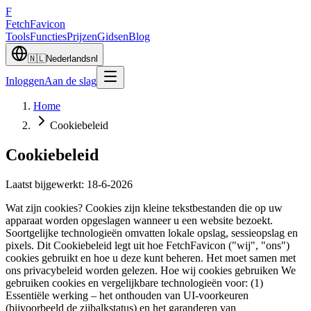
F
Fetch
Favicon
Tools
Functies
Prijzen
Gidsen
Blog
🇳🇱
Nederlands
nl
Inloggen
Aan de slag
Home
Cookiebeleid
Cookiebeleid
Laatst bijgewerkt
:
18-6-2026
Wat zijn cookies? Cookies zijn kleine tekstbestanden die op uw
apparaat worden opgeslagen wanneer u een website bezoekt.
Soortgelijke technologieën omvatten lokale opslag, sessieopslag en
pixels. Dit Cookiebeleid legt uit hoe FetchFavicon ("wij", "ons")
cookies gebruikt en hoe u deze kunt beheren. Het moet samen met
ons privacybeleid worden gelezen. Hoe wij cookies gebruiken We
gebruiken cookies en vergelijkbare technologieën voor: (1)
Essentiële werking – het onthouden van UI-voorkeuren
(bijvoorbeeld de zijbalkstatus) en het garanderen van