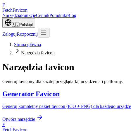
F
Fetch
Favicon
Narzędzia
Funkcje
Cennik
Poradniki
Blog
🇵🇱
Polski
pl
Zaloguj
Rozpocznij
Strona główna
Narzędzia favicon
Narzędzia favicon
Generuj favicony dla każdej przeglądarki, urządzenia i platformy.
Generator Favicon
Generuj kompletny pakiet favicon (ICO + PNG) dla każdego urządzeni
Otwórz narzędzie
F
FetchFavicon