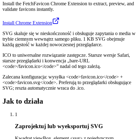
Install the FetchFavicon Chrome Extension to extract, preview, and
validate favicons instantly.
Install Chrome Extension
SVG skaluje się w nieskończoność i obsługuje zapytania o media w
trybie ciemnym wewnątrz samego pliku. 1 KB SVG obejmuje
każdą gęstość w każdej nowoczesnej przeglądarce.
ICO to uniwersalne rozwiązanie zastępcze. Starsze wersje Safari,
starsze przeglądarki i konwencja „bare-URL
<code>/favicon.ico</code>” nadal od tego zależą.
Zalecana konfiguracja: wysyłka <code>favicon.ico</code> +
<code>favicon.svg</code>. Preferują to przeglądarki obsługujące
SVG; reszta automatycznie wraca do .ico.
Jak to działa
1
Zaprojektuj lub wyeksportuj SVG
Kwadrat viewBox, element <svg> z pojedynczym