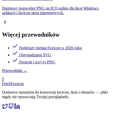
Darmowy konwerter PNG na ICO online dla ikon Windows,
aplikacji i favicon stron internetowych.
Więcej przewodników
Najlepszy format Favicon w 2026 roku
Optymalizator SVG
Favicon (.ico) vs PNG
Przewodniki
→
F
FetchFavicon
Darmowe narzędzia do konwersji favicon, ikon i obrazów — pliki
nigdy nie opuszczają Twojej przeglądarki.