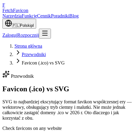
F
Fetch
Favicon
Narzędzia
Funkcje
Cennik
Poradniki
Blog
🇵🇱
Polski
pl
Zaloguj
Rozpocznij
Strona główna
Przewodniki
Favicon (.ico) vs SVG
Przewodnik
Favicon (.ico) vs SVG
SVG to najbardziej ekscytujący format favikon współczesnej ery —
wektorowy, obsługujący tryb ciemny i malutki. Nie może jednak
całkowicie zastąpić domeny .ico w 2026 r. Oto dlaczego i jak
korzystać z obu.
Check favicons on any website