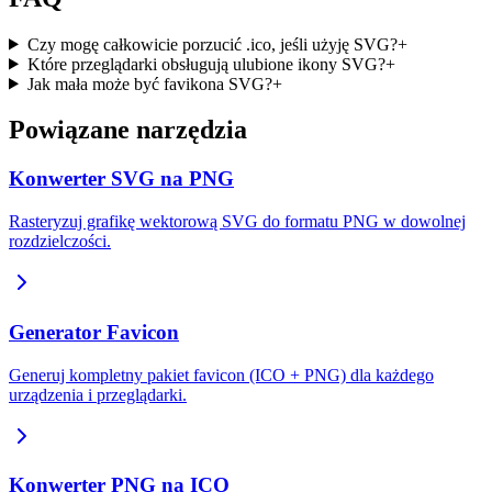
Czy mogę całkowicie porzucić .ico, jeśli użyję SVG?
+
Które przeglądarki obsługują ulubione ikony SVG?
+
Jak mała może być favikona SVG?
+
Powiązane narzędzia
Konwerter SVG na PNG
Rasteryzuj grafikę wektorową SVG do formatu PNG w dowolnej
rozdzielczości.
Generator Favicon
Generuj kompletny pakiet favicon (ICO + PNG) dla każdego
urządzenia i przeglądarki.
Konwerter PNG na ICO