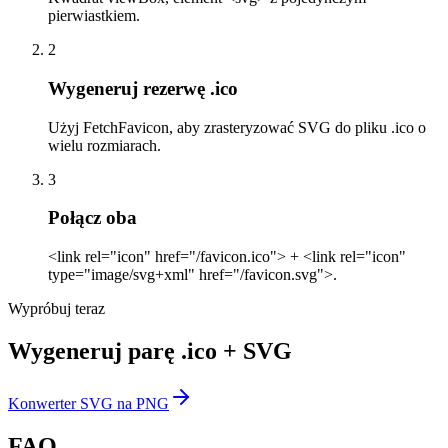
pierwiastkiem.
2
Wygeneruj rezerwę .ico
Użyj FetchFavicon, aby zrasteryzować SVG do pliku .ico o
wielu rozmiarach.
3
Połącz oba
<link rel="icon" href="/favicon.ico"> + <link rel="icon"
type="image/svg+xml" href="/favicon.svg">.
Wypróbuj teraz
Wygeneruj parę .ico + SVG
Konwerter SVG na PNG
FAQ