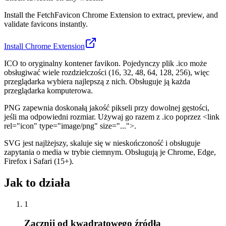
Install the FetchFavicon Chrome Extension to extract, preview, and
validate favicons instantly.
Install Chrome Extension
ICO to oryginalny kontener favikon. Pojedynczy plik .ico może
obsługiwać wiele rozdzielczości (16, 32, 48, 64, 128, 256), więc
przeglądarka wybiera najlepszą z nich. Obsługuje ją każda
przeglądarka komputerowa.
PNG zapewnia doskonałą jakość pikseli przy dowolnej gęstości,
jeśli ma odpowiedni rozmiar. Używaj go razem z .ico poprzez <link
rel="icon" type="image/png" size="...">.
SVG jest najlżejszy, skaluje się w nieskończoność i obsługuje
zapytania o media w trybie ciemnym. Obsługują je Chrome, Edge,
Firefox i Safari (15+).
Jak to działa
1
Zacznij od kwadratowego źródła