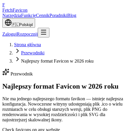
F
Fetch
Favicon
Narzędzia
Funkcje
Cennik
Poradniki
Blog
🇵🇱
Polski
pl
Zaloguj
Rozpocznij
Strona główna
Przewodniki
Najlepszy format Favicon w 2026 roku
Przewodnik
Najlepszy format Favicon w 2026 roku
Nie ma jednego najlepszego formatu favikon — istnieje najlepsza
konfiguracja. Nowoczesne witryny udostępniają plik .ico o wielu
rozmiarach w celu obsługi starszych wersji, plik PNG do
renderowania w wysokiej rozdzielczości i plik SVG dla
najostrzejszej skalowalnej ikony.
Check favicons on any website