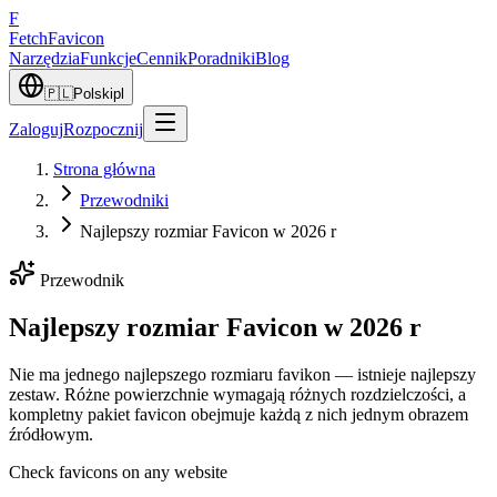
F
Fetch
Favicon
Narzędzia
Funkcje
Cennik
Poradniki
Blog
🇵🇱
Polski
pl
Zaloguj
Rozpocznij
Strona główna
Przewodniki
Najlepszy rozmiar Favicon w 2026 r
Przewodnik
Najlepszy rozmiar Favicon w 2026 r
Nie ma jednego najlepszego rozmiaru favikon — istnieje najlepszy
zestaw. Różne powierzchnie wymagają różnych rozdzielczości, a
kompletny pakiet favicon obejmuje każdą z nich jednym obrazem
źródłowym.
Check favicons on any website