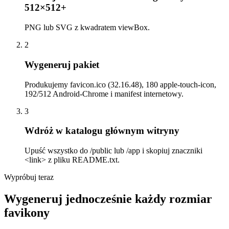
512×512+
PNG lub SVG z kwadratem viewBox.
2
Wygeneruj pakiet
Produkujemy favicon.ico (32.16.48), 180 apple-touch-icon,
192/512 Android-Chrome i manifest internetowy.
3
Wdróż w katalogu głównym witryny
Upuść wszystko do /public lub /app i skopiuj znaczniki
<link> z pliku README.txt.
Wypróbuj teraz
Wygeneruj jednocześnie każdy rozmiar
favikony