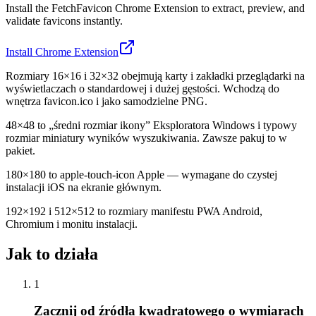
Install the FetchFavicon Chrome Extension to extract, preview, and
validate favicons instantly.
Install Chrome Extension
Rozmiary 16×16 i 32×32 obejmują karty i zakładki przeglądarki na
wyświetlaczach o standardowej i dużej gęstości. Wchodzą do
wnętrza favicon.ico i jako samodzielne PNG.
48×48 to „średni rozmiar ikony” Eksploratora Windows i typowy
rozmiar miniatury wyników wyszukiwania. Zawsze pakuj to w
pakiet.
180×180 to apple-touch-icon Apple — wymagane do czystej
instalacji iOS na ekranie głównym.
192×192 i 512×512 to rozmiary manifestu PWA Android,
Chromium i monitu instalacji.
Jak to działa
1
Zacznij od źródła kwadratowego o wymiarach