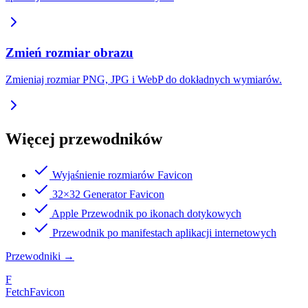
Zmień rozmiar obrazu
Zmieniaj rozmiar PNG, JPG i WebP do dokładnych wymiarów.
Więcej przewodników
Wyjaśnienie rozmiarów Favicon
32×32 Generator Favicon
Apple Przewodnik po ikonach dotykowych
Przewodnik po manifestach aplikacji internetowych
Przewodniki
→
F
FetchFavicon