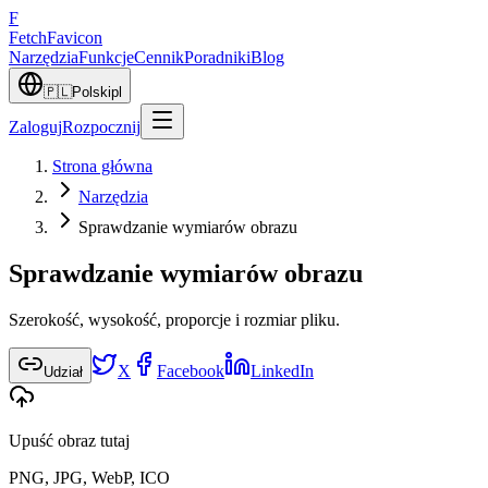
F
Fetch
Favicon
Narzędzia
Funkcje
Cennik
Poradniki
Blog
🇵🇱
Polski
pl
Zaloguj
Rozpocznij
Strona główna
Narzędzia
Sprawdzanie wymiarów obrazu
Sprawdzanie wymiarów obrazu
Szerokość, wysokość, proporcje i rozmiar pliku.
X
Facebook
LinkedIn
Udział
Upuść obraz tutaj
PNG, JPG, WebP, ICO