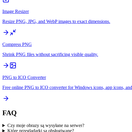
Image Resizer
Resize PNG, JPG, and WebP images to exact dimensions.
Compress PNG
Shrink PNG files without sacrificing visible quality.
PNG to ICO Converter
Free online PNG to ICO converter for Windows icons, app icons, and
FAQ
Czy moje obrazy są wysyłane na serwer?
Które przeglądarki są obsługiwane?