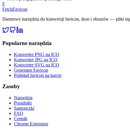
F
FetchFavicon
Darmowe narzędzia do konwersji favicon, ikon i obrazów — pliki nig
Popularne narzędzia
Konwerter PNG na ICO
Konwerter JPG na ICO
Konwerter SVG na ICO
Generator Favicon
Podgląd favicon na karcie
Zasoby
Narzędzia
Poradniki
Samouczki
FAQ
Cennik
Chrome Extension