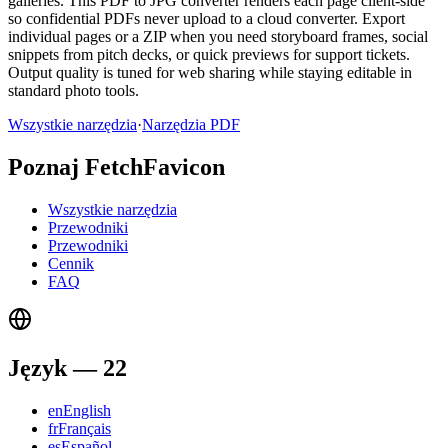
galleries. This PDF to JPG converter renders each page client-side
so confidential PDFs never upload to a cloud converter. Export
individual pages or a ZIP when you need storyboard frames, social
snippets from pitch decks, or quick previews for support tickets.
Output quality is tuned for web sharing while staying editable in
standard photo tools.
Wszystkie narzędzia
·
Narzędzia PDF
Poznaj FetchFavicon
Wszystkie narzędzia
Przewodniki
Przewodniki
Cennik
FAQ
Język
—
22
en
English
fr
Français
es
Español