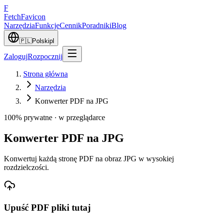
F
Fetch
Favicon
Narzędzia
Funkcje
Cennik
Poradniki
Blog
🇵🇱
Polski
pl
Zaloguj
Rozpocznij
Strona główna
Narzędzia
Konwerter PDF na JPG
100% prywatne · w przeglądarce
Konwerter PDF na JPG
Konwertuj każdą stronę PDF na obraz JPG w wysokiej
rozdzielczości.
Upuść
PDF
pliki tutaj