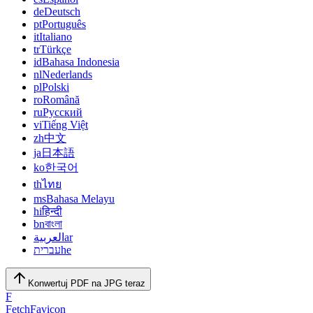
de
Deutsch
pt
Português
it
Italiano
tr
Türkçe
id
Bahasa Indonesia
nl
Nederlands
pl
Polski
ro
Română
ru
Русский
vi
Tiếng Việt
zh
中文
ja
日本語
ko
한국어
th
ไทย
ms
Bahasa Melayu
hi
हिन्दी
bn
বাংলা
العربية
ar
עברית
he
Konwertuj PDF na JPG teraz
F
FetchFavicon