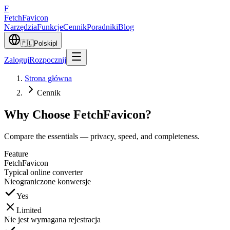
F
Fetch
Favicon
Narzędzia
Funkcje
Cennik
Poradniki
Blog
🇵🇱
Polski
pl
Zaloguj
Rozpocznij
Strona główna
Cennik
Why Choose FetchFavicon?
Compare the essentials — privacy, speed, and completeness.
Feature
FetchFavicon
Typical online converter
Nieograniczone konwersje
Yes
Limited
Nie jest wymagana rejestracja