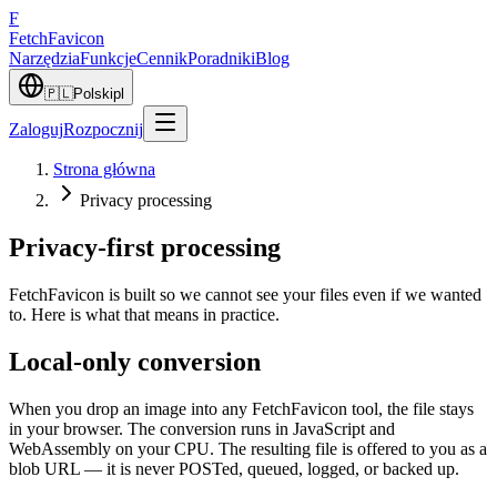
F
Fetch
Favicon
Narzędzia
Funkcje
Cennik
Poradniki
Blog
🇵🇱
Polski
pl
Zaloguj
Rozpocznij
Strona główna
Privacy processing
Privacy-first processing
FetchFavicon is built so we cannot see your files even if we wanted
to. Here is what that means in practice.
Local-only conversion
When you drop an image into any FetchFavicon tool, the file stays
in your browser. The conversion runs in JavaScript and
WebAssembly on your CPU. The resulting file is offered to you as a
blob URL — it is never POSTed, queued, logged, or backed up.