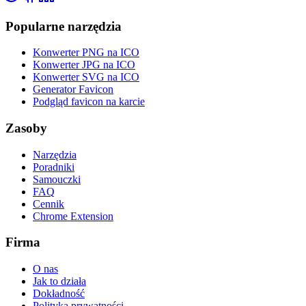
Popularne narzędzia
Konwerter PNG na ICO
Konwerter JPG na ICO
Konwerter SVG na ICO
Generator Favicon
Podgląd favicon na karcie
Zasoby
Narzędzia
Poradniki
Samouczki
FAQ
Cennik
Chrome Extension
Firma
O nas
Jak to działa
Dokładność
Polityka prywatności