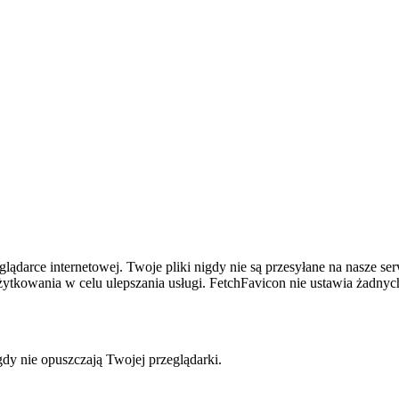
ądarce internetowej. Twoje pliki nigdy nie są przesyłane na nasze se
tkowania w celu ulepszania usługi. FetchFavicon nie ustawia żadnyc
dy nie opuszczają Twojej przeglądarki.