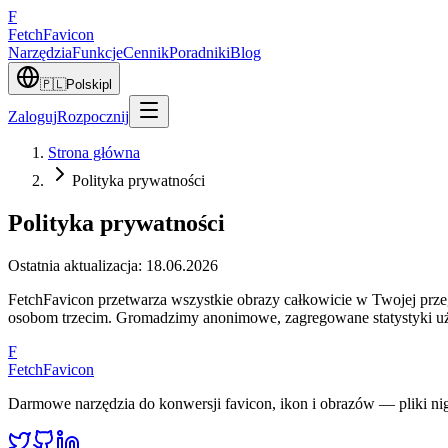
F
Fetch
Favicon
Narzędzia
Funkcje
Cennik
Poradniki
Blog
🇵🇱
Polski
pl
Zaloguj
Rozpocznij
Strona główna
Polityka prywatności
Polityka prywatności
Ostatnia aktualizacja
:
18.06.2026
FetchFavicon przetwarza wszystkie obrazy całkowicie w Twojej przegl
osobom trzecim. Gromadzimy anonimowe, zagregowane statystyki uży
F
FetchFavicon
Darmowe narzędzia do konwersji favicon, ikon i obrazów — pliki nig