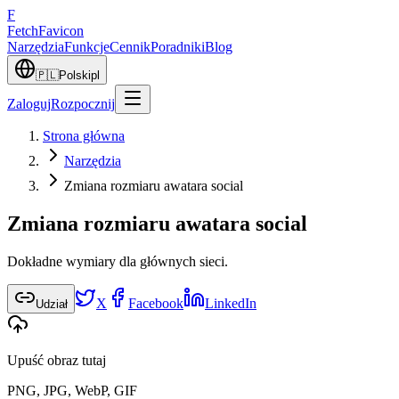
F
Fetch
Favicon
Narzędzia
Funkcje
Cennik
Poradniki
Blog
🇵🇱
Polski
pl
Zaloguj
Rozpocznij
Strona główna
Narzędzia
Zmiana rozmiaru awatara social
Zmiana rozmiaru awatara social
Dokładne wymiary dla głównych sieci.
X
Facebook
LinkedIn
Udział
Upuść obraz tutaj
PNG, JPG, WebP, GIF