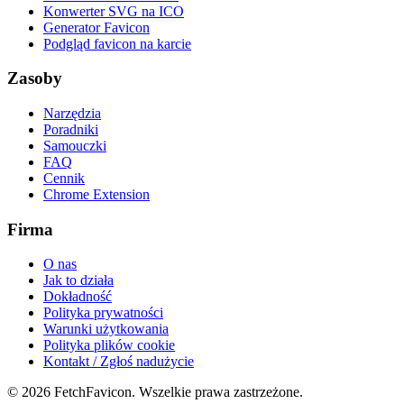
Konwerter SVG na ICO
Generator Favicon
Podgląd favicon na karcie
Zasoby
Narzędzia
Poradniki
Samouczki
FAQ
Cennik
Chrome Extension
Firma
O nas
Jak to działa
Dokładność
Polityka prywatności
Warunki użytkowania
Polityka plików cookie
Kontakt / Zgłoś nadużycie
©
2026
FetchFavicon.
Wszelkie prawa zastrzeżone.