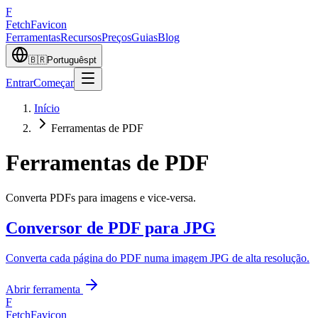
F
Fetch
Favicon
Ferramentas
Recursos
Preços
Guias
Blog
🇧🇷
Português
pt
Entrar
Começar
Início
Ferramentas de PDF
Ferramentas de PDF
Converta PDFs para imagens e vice-versa.
Conversor de PDF para JPG
Converta cada página do PDF numa imagem JPG de alta resolução.
Abrir ferramenta
F
FetchFavicon