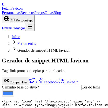
F
Fetch
Favicon
Ferramentas
Recursos
Preços
Guias
Blog
🇧🇷
Português
pt
Entrar
Começar
Início
Ferramentas
Gerador de snippet HTML favicon
Gerador de snippet HTML favicon
Tags link prontas a copiar para o <head>.
X
Facebook
LinkedIn
Compartilhar
Caminho base do ativo
Cor do tema
<link rel="icon" href="/favicon.ico" sizes="any" />

<link rel="icon" type="image/svg+xml" href="/favicon.sv