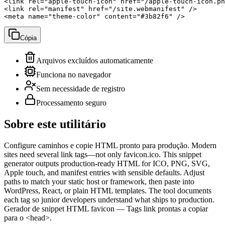
<link rel="apple-touch-icon" href="/apple-touch-icon.pn
<link rel="manifest" href="/site.webmanifest" />

<meta name="theme-color" content="#3b82f6" />
Cópia
Arquivos excluídos automaticamente
Funciona no navegador
Sem necessidade de registro
Processamento seguro
Sobre este utilitário
Configure caminhos e copie HTML pronto para produção. Modern
sites need several link tags—not only favicon.ico. This snippet
generator outputs production-ready HTML for ICO, PNG, SVG,
Apple touch, and manifest entries with sensible defaults. Adjust
paths to match your static host or framework, then paste into
WordPress, React, or plain HTML templates. The tool documents
each tag so junior developers understand what ships to production.
Gerador de snippet HTML favicon — Tags link prontas a copiar
para o <head>.