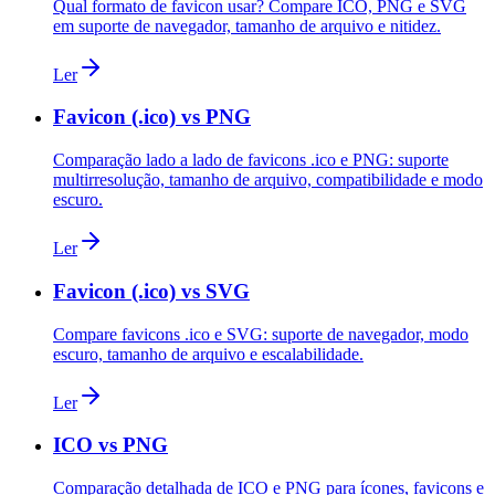
Qual formato de favicon usar? Compare ICO, PNG e SVG
em suporte de navegador, tamanho de arquivo e nitidez.
Ler
Favicon (.ico) vs PNG
Comparação lado a lado de favicons .ico e PNG: suporte
multirresolução, tamanho de arquivo, compatibilidade e modo
escuro.
Ler
Favicon (.ico) vs SVG
Compare favicons .ico e SVG: suporte de navegador, modo
escuro, tamanho de arquivo e escalabilidade.
Ler
ICO vs PNG
Comparação detalhada de ICO e PNG para ícones, favicons e