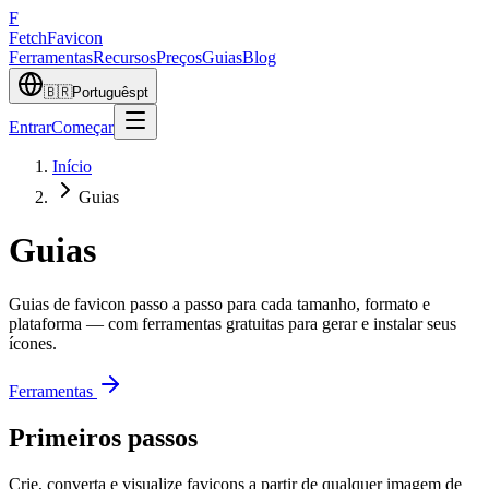
F
Fetch
Favicon
Ferramentas
Recursos
Preços
Guias
Blog
🇧🇷
Português
pt
Entrar
Começar
Início
Guias
Guias
Guias de favicon passo a passo para cada tamanho, formato e
plataforma — com ferramentas gratuitas para gerar e instalar seus
ícones.
Ferramentas
Primeiros passos
Crie, converta e visualize favicons a partir de qualquer imagem de