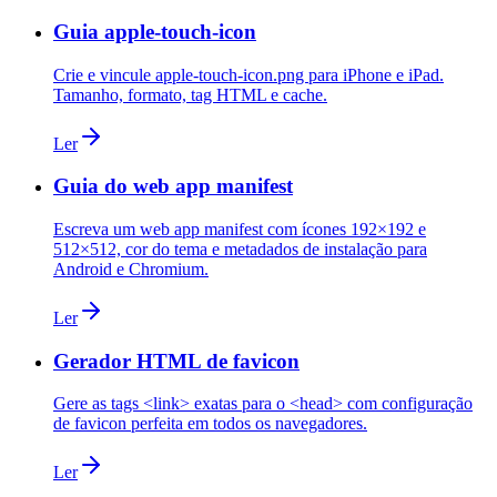
Guia apple-touch-icon
Crie e vincule apple-touch-icon.png para iPhone e iPad.
Tamanho, formato, tag HTML e cache.
Ler
Guia do web app manifest
Escreva um web app manifest com ícones 192×192 e
512×512, cor do tema e metadados de instalação para
Android e Chromium.
Ler
Gerador HTML de favicon
Gere as tags <link> exatas para o <head> com configuração
de favicon perfeita em todos os navegadores.
Ler