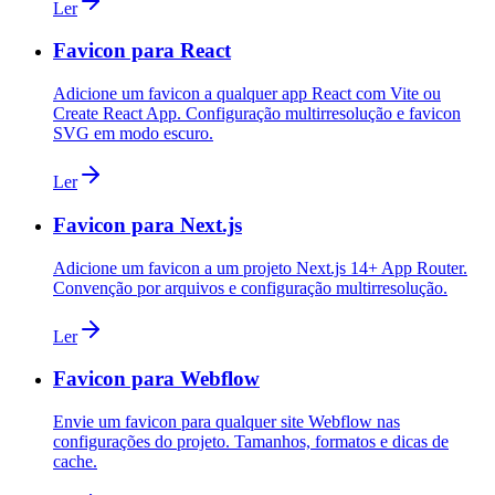
Ler
Favicon para React
Adicione um favicon a qualquer app React com Vite ou
Create React App. Configuração multirresolução e favicon
SVG em modo escuro.
Ler
Favicon para Next.js
Adicione um favicon a um projeto Next.js 14+ App Router.
Convenção por arquivos e configuração multirresolução.
Ler
Favicon para Webflow
Envie um favicon para qualquer site Webflow nas
configurações do projeto. Tamanhos, formatos e dicas de
cache.