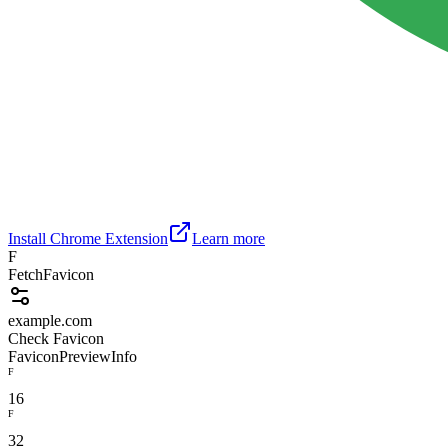
Install Chrome Extension
Learn more
F
FetchFavicon
example.com
Check Favicon
Favicon
Preview
Info
F
16
F
32