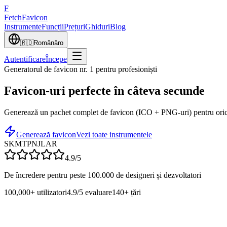
F
Fetch
Favicon
Instrumente
Funcții
Prețuri
Ghiduri
Blog
🇷🇴
Română
ro
Autentificare
Începe
Generatorul de favicon nr. 1 pentru profesioniști
Favicon-uri perfecte
în câteva secunde
Generează un pachet complet de favicon (ICO + PNG-uri) pentru orice
Generează favicon
Vezi toate instrumentele
SK
MT
PN
JL
AR
4.9/5
De încredere pentru peste 100.000 de designeri și dezvoltatori
100,000+
utilizatori
4.9/5
evaluare
140+
țări