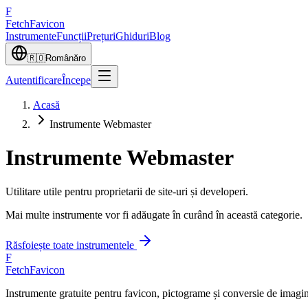
F
Fetch
Favicon
Instrumente
Funcții
Prețuri
Ghiduri
Blog
🇷🇴
Română
ro
Autentificare
Începe
Acasă
Instrumente Webmaster
Instrumente Webmaster
Utilitare utile pentru proprietarii de site-uri și developeri.
Mai multe instrumente vor fi adăugate în curând în această categorie.
Răsfoiește toate instrumentele
F
FetchFavicon
Instrumente gratuite pentru favicon, pictograme și conversie de imagin